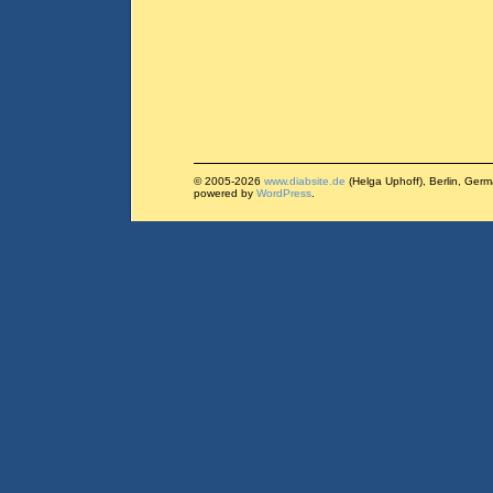
© 2005-2026
www.diabsite.de
(Helga Uphoff), Berlin, Ger
powered by
WordPress
.