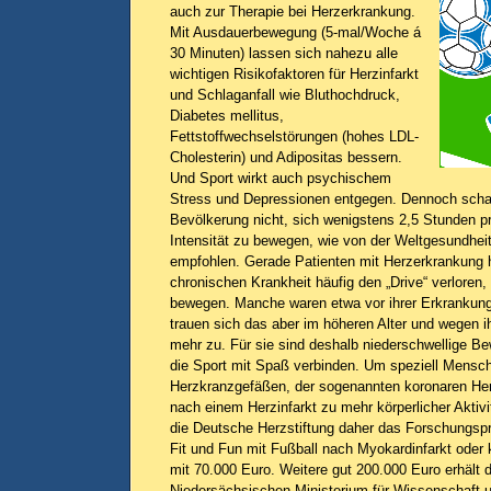
auch zur Therapie bei Herzerkrankung.
Mit Ausdauerbewegung (5-mal/Woche á
30 Minuten) lassen sich nahezu alle
wichtigen Risikofaktoren für Herzinfarkt
und Schlaganfall wie Bluthochdruck,
Diabetes mellitus,
Fettstoffwechselstörungen (hohes LDL-
Cholesterin) und Adipositas bessern.
Und Sport wirkt auch psychischem
Stress und Depressionen entgegen. Dennoch schaff
Bevölkerung nicht, sich wenigstens 2,5 Stunden 
Intensität zu bewegen, wie von der Weltgesundhei
empfohlen. Gerade Patienten mit Herzerkrankung 
chronischen Krankheit häufig den „Drive“ verloren,
bewegen. Manche waren etwa vor ihrer Erkrankung i
trauen sich das aber im höheren Alter und wegen ih
mehr zu. Für sie sind deshalb niederschwellige B
die Sport mit Spaß verbinden. Um speziell Mensc
Herzkranzgefäßen, der sogenannten koronaren Her
nach einem Herzinfarkt zu mehr körperlicher Aktivi
die Deutsche Herzstiftung daher das Forschungspr
Fit und Fun mit Fußball nach Myokardinfarkt oder
mit 70.000 Euro. Weitere gut 200.000 Euro erhält 
Niedersächsischen Ministerium für Wissenschaft u