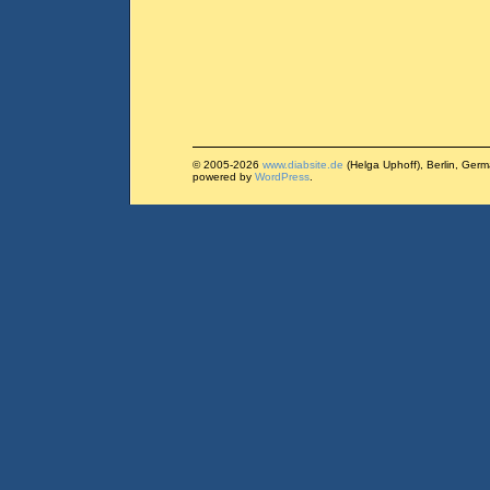
© 2005-2026
www.diabsite.de
(Helga Uphoff), Berlin, Ger
powered by
WordPress
.