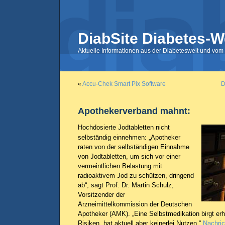
DiabSite Diabetes-W
Aktuelle Informationen aus der Diabeteswelt und vom 
«
Accu-Chek Smart Pix Software
D
Apothekerverband mahnt:
Hochdosierte Jodtabletten nicht
selbständig einnehmen: „Apotheker
raten von der selbständigen Einnahme
von Jodtabletten, um sich vor einer
vermeintlichen Belastung mit
radioaktivem Jod zu schützen, dringend
ab“, sagt Prof. Dr. Martin Schulz,
Vorsitzender der
Arzneimittelkommission der Deutschen
Apotheker (AMK). „Eine Selbstmedikation birgt erh
Risiken, hat aktuell aber keinerlei Nutzen.“
Nachric