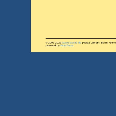
© 2005-2026
www.diabsite.de
(Helga Uphoff), Berlin, Ger
powered by
WordPress
.