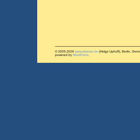
© 2005-2026
www.diabsite.de
(Helga Uphoff), Berlin, Ger
powered by
WordPress
.