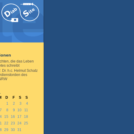
tionen
chten, die das Leben
tes schreibt
r. Dr. h.c. Helmut Schatz
erdienstorden des
 NRW
1
M
D
F
S
S
1
2
3
4
7
8
9
10
11
4
15
16
17
18
1
22
23
24
25
8
29
30
31