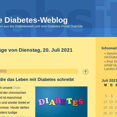
e Diabetes-Weblog
nen aus der Diabeteswelt und vom Diabetes-Portal DiabSite
Informa
äge von Dienstag, 20. Juli 2021
Geschi
mit Diabe
Prof. D
erhält V
Landes
 2021
die das Leben mit Diabetes schreibt
Juli 202
M
D
ch unsere
Diab-
mit der chronischen
5
6
it ist manchmal
12
13
1
n und wieder bietet er
nisse. Heute stellen
19
20
2
ders lustige
26
27
2