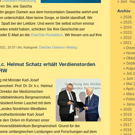
er
Diabetes-Aufklärung
« Juni
Aug
ren Sie, wie Sascha
Archiv
Berlin gegen Damen aus dem horizontalen Gewerbe wehrt und
2026
 unterschätzt. Aber keine Sorge, er bleibt standhaft. Wir
2025
 Spaß bei der Lektüre. Und wenn Sie selbst schon einmal
2024
etes erlebt haben, schicken Sie Ihre Geschichte per
2023
 oder E-Mail an die
DiabSite-Redaktion
. Wir freuen uns auf Ihre
2022
2021
2021, 20.57 Uhr, Kategorie:
DiabSite Diabetes-Weblog
Deze
Nove
Okto
Sept
h.c. Helmut Schatz erhält Verdienstorden
Augu
NRW
Juli 
Juni
g mit Minister Karl-Josef
Mai 
sheil: Prof. Dr. Dr. h.c. Helmut
April
Direktor der Medizinischen
März
rsitätsklinikums Bergmannsheil,
Febr
räsident Armin Laschet mit dem
Janu
 Landes Nordrhein-Westfalen
2020
ndheitsminister Karl-Josef
2019
2018
e den Orden im Rahmen einer
2017
niversitätsklinikum Bergmannsheil. Grund für die
2016
seine umfangreichen Leistungen und Forschungen auf dem