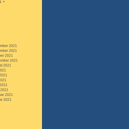
. »
mber 2021
mber 2021
ber 2021
ember 2021
st 2021
2021
 2021
2021
 2021
 2021
uar 2021
ar 2021