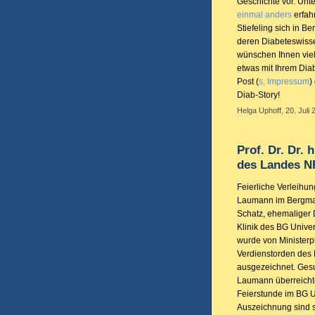
Geschichte vor. Unt
einmal anders
erfah
Stiefeling sich in 
deren Diabeteswissen
wünschen Ihnen viel
etwas mit Ihrem Diab
Post (
s, Impressum
)
Diab-Story!
Helga Uphoff, 20. Juli 
Prof. Dr. Dr. 
des Landes 
Feierliche Verleihun
Laumann im Bergmann
Schatz, ehemaliger 
Klinik des BG Unive
wurde von Ministerp
Verdienstorden des
ausgezeichnet. Gesu
Laumann überreicht
Feierstunde im BG U
Auszeichnung sind 