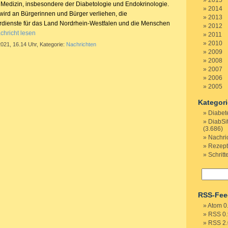
2015
 Medizin, insbesondere der Diabetologie und Endokrinologie.
2014
wird an Bürgerinnen und Bürger verliehen, die
2013
rdienste für das Land Nordrhein-Westfalen und die Menschen
2012
chricht lesen
2011
2010
2021, 16.14 Uhr, Kategorie:
Nachrichten
2009
2008
2007
2006
2005
Kategor
Diabet
DiabSi
(3.686)
Nachri
Rezep
Schritt
RSS-Fee
Atom 0
RSS 0.
RSS 2.