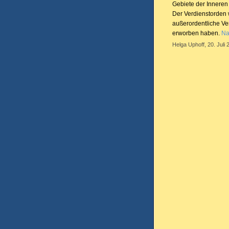
Gebiete der Inneren
Der Verdienstorden 
außerordentliche Ve
erworben haben.
Na
Helga Uphoff, 20. Juli 