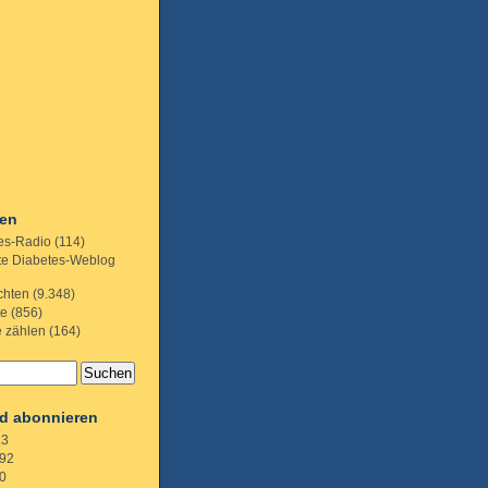
ien
es-Radio
(114)
te Diabetes-Weblog
chten
(9.348)
te
(856)
e zählen
(164)
d abonnieren
.3
92
0