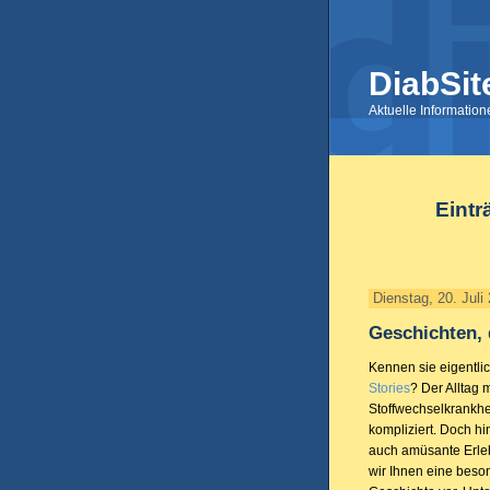
DiabSit
Aktuelle Informatio
Eintr
Dienstag, 20. Juli
Geschichten, 
Kennen sie eigentli
Stories
? Der Alltag 
Stoffwechselkrankhe
kompliziert. Doch hi
auch amüsante Erleb
wir Ihnen eine beson