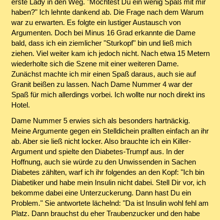
erste Lady in den Weg. "Möchtest Du ein wenig Spaß mit mir
haben?" Ich lehnte dankend ab. Die Frage nach dem Warum
war zu erwarten. Es folgte ein lustiger Austausch von
Argumenten. Doch bei Minus 16 Grad erkannte die Dame
bald, dass ich ein ziemlicher "Sturkopf" bin und ließ mich
ziehen. Viel weiter kam ich jedoch nicht. Nach etwa 15 Metern
wiederholte sich die Szene mit einer weiteren Dame.
Zunächst machte ich mir einen Spaß daraus, auch sie auf
Granit beißen zu lassen. Nach Dame Nummer 4 war der
Spaß für mich allerdings vorbei. Ich wollte nur noch direkt ins
Hotel.
Dame Nummer 5 erwies sich als besonders hartnäckig.
Meine Argumente gegen ein Stelldichein prallten einfach an ihr
ab. Aber sie ließ nicht locker. Also brauchte ich ein Killer-
Argument und spielte den Diabetes-Trumpf aus. In der
Hoffnung, auch sie würde zu den Unwissenden in Sachen
Diabetes zählten, warf ich ihr folgendes an den Kopf: "Ich bin
Diabetiker und habe mein Insulin nicht dabei. Stell Dir vor, ich
bekomme dabei eine Unterzuckerung. Dann hast Du ein
Problem." Sie antwortete lächelnd: "Da ist Insulin wohl fehl am
Platz. Dann brauchst du eher Traubenzucker und den habe