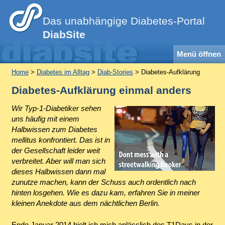
Das unabhängige Diabetes-Portal
DiabSite
Menü öffnen
Home
>
Diabetes im Alltag
>
Diab-Stories
> Diabetes-Aufklärung
Diabetes-Aufklärung einmal anders
Wir Typ-1-Diabetiker sehen
uns häufig mit einem
Halbwissen zum Diabetes
mellitus konfrontiert. Das ist in
der Gesellschaft leider weit
verbreitet. Aber will man sich
dieses Halbwissen dann mal
zunutze machen, kann der Schuss auch ordentlich nach
hinten losgehen. Wie es dazu kam, erfahren Sie in meiner
kleinen Anekdote aus dem nächtlichen Berlin.
Ende Januar 2014 hielt ich mich anlässlich des T1Days in der