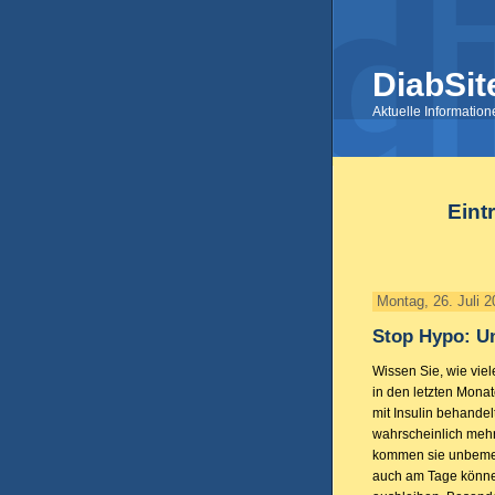
DiabSit
Aktuelle Informatio
Eint
Montag, 26. Juli 
Stop Hypo: Un
Wissen Sie, wie vie
in den letzten Mona
mit Insulin behandel
wahrscheinlich mehr
kommen sie unbemer
auch am Tage könn