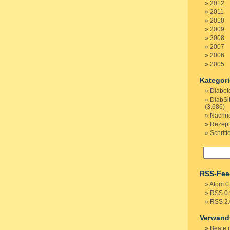
2012
2011
2010
2009
2008
2007
2006
2005
Kategor
Diabet
DiabSi
(3.686)
Nachri
Rezep
Schritt
RSS-Fee
Atom 0
RSS 0.
RSS 2.
Verwand
Beate 