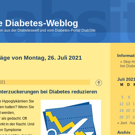
e Diabetes-Weblog
nen aus der Diabeteswelt und vom Diabetes-Portal DiabSite
Informa
räge von Montag, 26. Juli 2021
Stop H
bei Diab
Juli 202
2021
M
D
terzuckerungen bei Diabetes reduzieren
5
6
le Hypoglykämien Sie
12
13
1
ten hatten? Wenn Sie
19
20
2
t werden,
26
27
2
 als gedacht. Oft
« Juni
Aug
kt in der Nacht. Und
en Symptome
Archiv