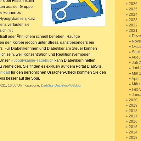
s bei Hitze. Insulin
2026
ten aus der Gruppe
2025
ffe können zu
2024
Hypoglykämien, kurz
2023
ens verlaufen sie
2022
sich mit
2021
Deze
lsaft oder Ähnlichem schnell beheben. Häufige
Nove
n den Körper jedoch unter Stress, ganz besonders ein
Okto
z. Für Diabetikerinnen und Diabetiker am Steuer können
Sept
ich sein, weil Konzentration und Reaktionsvermögen
Augu
 Unser
Hypoglykämie-Tagebuch
kann Diabetikern helfen,
Juli 
 vermeiden. Sie finden es exklusiv auf dem Portal DiabSite.
Juni
wnload
für den persönlichen Ursachen-Check kommen Sie den
Mai 
os besser auf die Spur.
April
März
2021, 16.58 Uhr, Kategorie:
DiabSite Diabetes-Weblog
Febr
Janu
2020
2019
2018
2017
2016
2015
2014
2013