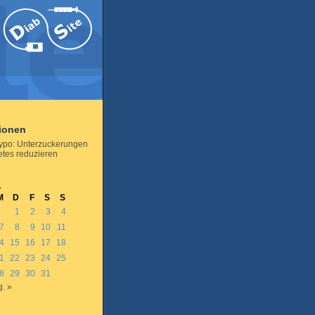
tionen
ypo: Unterzuckerungen
etes reduzieren
1
M
D
F
S
S
1
2
3
4
7
8
9
10
11
4
15
16
17
18
1
22
23
24
25
8
29
30
31
. »