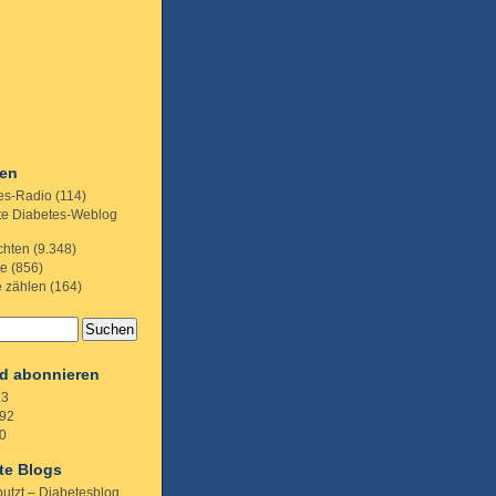
ien
es-Radio
(114)
te Diabetes-Weblog
chten
(9.348)
te
(856)
e zählen
(164)
d abonnieren
.3
92
0
te Blogs
putzt – Diabetesblog