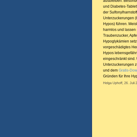
ausbleiben. Besonder
und Diabetes-Tablet
der Sulfonylharnsto
Unterzuckerungen (
Hypos) führen. Meist
harmlos und lassen 
Traubenzucker, Apfe
Hypoglykämien setze
vorgeschädigtes Her
Hypos lebensgefährl
eingeschränkt sind.
Unterzuckerungen zu
und dem
Gratis-Do
Gründen für Ihre Hyp
Helga Uphoff, 26. Juli 