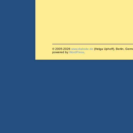
© 2005-2026
www.diabsite.de
(Helga Uphoff), Berlin, Ger
powered by
WordPress
.