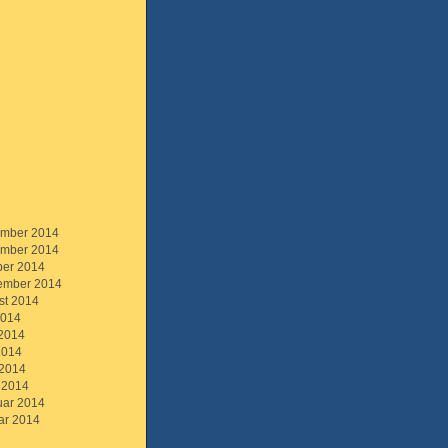
mber 2014
mber 2014
ber 2014
ember 2014
st 2014
2014
 2014
2014
 2014
 2014
uar 2014
ar 2014