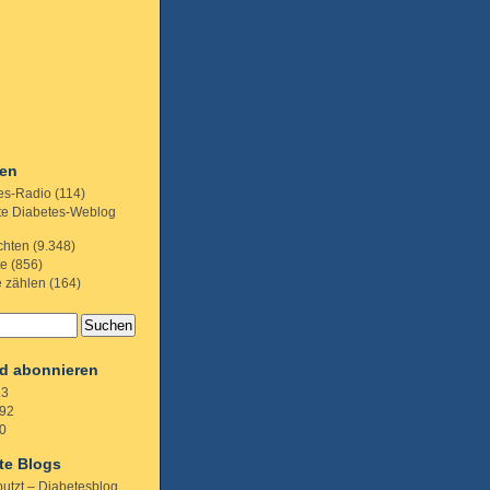
ien
es-Radio
(114)
te Diabetes-Weblog
chten
(9.348)
te
(856)
e zählen
(164)
d abonnieren
.3
92
0
te Blogs
putzt – Diabetesblog