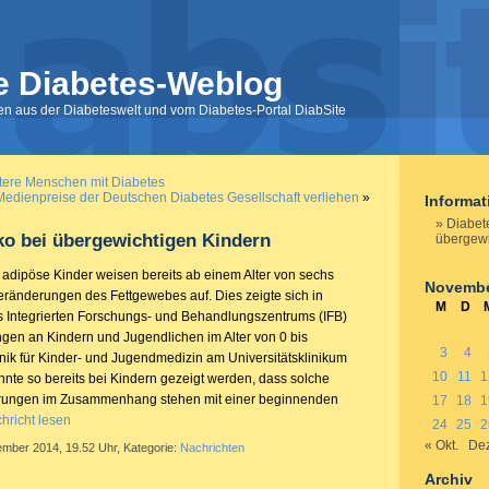
e Diabetes-Weblog
nen aus der Diabeteswelt und vom Diabetes-Portal DiabSite
tere Menschen mit Diabetes
Medienpreise der Deutschen Diabetes Gesellschaft verliehen
»
Informa
Diabet
ko bei übergewichtigen Kindern
übergewi
adipöse Kinder weisen bereits ab einem Alter von sechs
Novembe
eränderungen des Fettgewebes auf. Dies zeigte sich in
M
D
 Integrierten Forschungs- und Behandlungszentrums (IFB)
gen an Kindern und Jugendlichen im Alter von 0 bis
3
4
inik für Kinder- und Jugendmedizin am Universitätsklinikum
10
11
1
nnte so bereits bei Kindern gezeigt werden, dass solche
rungen im Zusammenhang stehen mit einer beginnenden
17
18
1
hricht lesen
24
25
2
« Okt.
Dez
ember 2014, 19.52 Uhr, Kategorie:
Nachrichten
Archiv