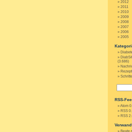
2012
2011
2010
2009
2008
2007
2006
2005
Kategor
Diabet
DiabSi
(3.686)
Nachri
Rezep
Schritt
RSS-Fee
Atom 0
RSS 0.
RSS 2.
Verwand
Beate 