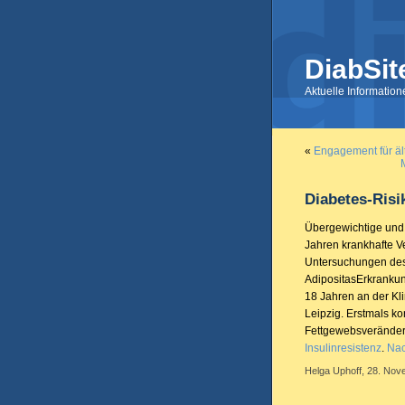
DiabSit
Aktuelle Informatio
«
Engagement für äl
Diabetes-Risi
Übergewichtige und 
Jahren krankhafte V
Untersuchungen des
AdipositasErkrankun
18 Jahren an der Kl
Leipzig. Erstmals ko
Fettgewebsverände
Insulinresistenz
.
Nac
Helga Uphoff, 28. Nov