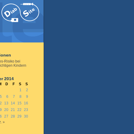
tionen
es-Risiko bei
chtigen Kindern
r 2014
M
D
F
S
S
1
2
5
6
7
8
9
2
13
14
15
16
9
20
21
22
23
6
27
28
29
30
. »