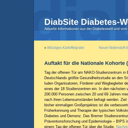
DiabSite Diabetes-W
Aktuelle Informationen aus der Diabeteswelt und vom 
«
Würziges Kartoffelgratin
Neuer Botenstoff d
Auftakt für die Nationale Kohorte
Tag der offenen Tür am NAKO-Studienzentrum in 
Deutschlands größte Gesundheitsstudie an den Star
luden Organisatoren, Förderer und Wegbegleiter d
eines der 18 Studienzentren ein. In den nächsten v
200.000 Personen zwischen 20 und 69 Jahren medi
nach ihren Lebensumständen befragt werden. Ziel 
bisher einmaligen Großprojektes ist die verbessert
Früherkennung und Therapie der typischen Volkskr
Diabetes und Demenz. Das Bremer Studienzentrum 
Präventionsforschung und Epidemiologie – BIPS in
einem Tag der offenen Tür über die Studie.
Nachric