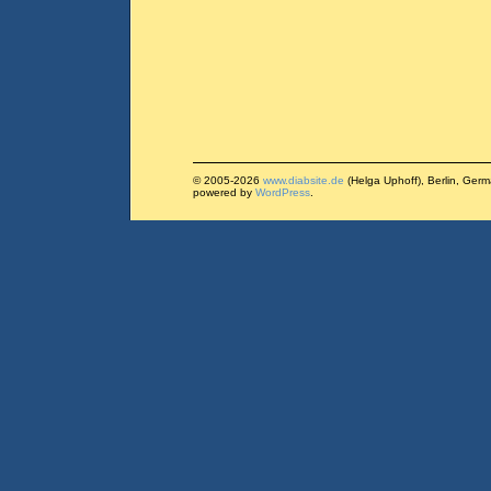
© 2005-2026
www.diabsite.de
(Helga Uphoff), Berlin, Ger
powered by
WordPress
.