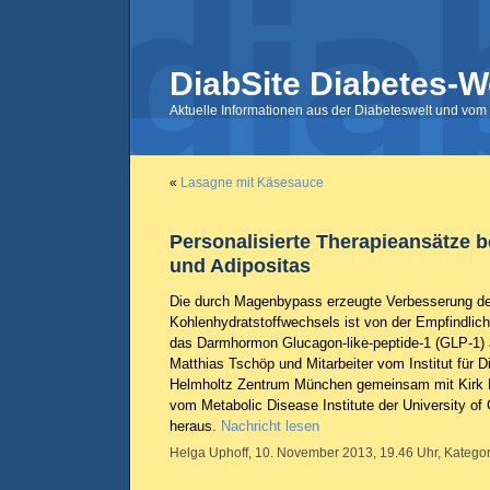
DiabSite Diabetes-W
Aktuelle Informationen aus der Diabeteswelt und vom 
«
Lasagne mit Käsesauce
Personalisierte Therapieansätze b
und Adipositas
Die durch Magenbypass erzeugte Verbesserung d
Kohlenhydratstoffwechsels ist von der Empfindlic
das Darmhormon Glucagon-like-peptide-1 (GLP-1) 
Matthias Tschöp und Mitarbeiter vom Institut für 
Helmholtz Zentrum München gemeinsam mit Kirk H
vom Metabolic Disease Institute der University of 
heraus.
Nachricht lesen
Helga Uphoff, 10. November 2013, 19.46 Uhr, Kategor