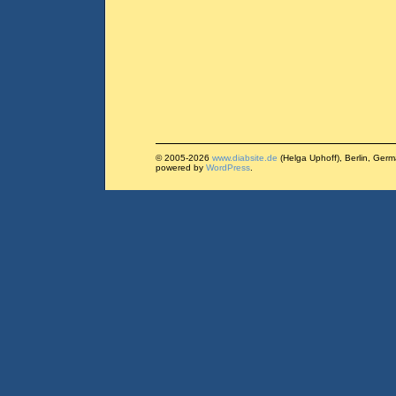
© 2005-2026
www.diabsite.de
(Helga Uphoff), Berlin, Ger
powered by
WordPress
.