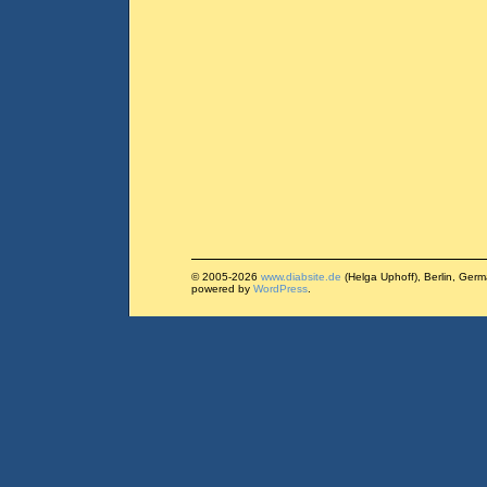
© 2005-2026
www.diabsite.de
(Helga Uphoff), Berlin, Ger
powered by
WordPress
.