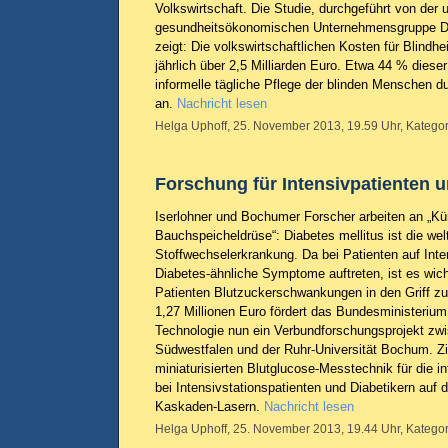
Volkswirtschaft. Die Studie, durchgeführt von der
gesundheitsökonomischen Unternehmensgruppe De
zeigt: Die volkswirtschaftlichen Kosten für Blindhe
jährlich über 2,5 Milliarden Euro. Etwa 44 % dieser
informelle tägliche Pflege der blinden Menschen d
an.
Nachricht lesen
Helga Uphoff, 25. November 2013, 19.59 Uhr, Kategor
Forschung für Intensivpatienten u
Iserlohner und Bochumer Forscher arbeiten an „Kü
Bauchspeicheldrüse“: Diabetes mellitus ist die wel
Stoffwechselerkrankung. Da bei Patienten auf Inte
Diabetes-ähnliche Symptome auftreten, ist es wich
Patienten Blutzuckerschwankungen in den Griff 
1,27 Millionen Euro fördert das Bundesministeriu
Technologie nun ein Verbundforschungsprojekt zw
Südwestfalen und der Ruhr-Universität Bochum. Zie
miniaturisierten Blutglucose-Messtechnik für die in
bei Intensivstationspatienten und Diabetikern auf
Kaskaden-Lasern.
Nachricht lesen
Helga Uphoff, 25. November 2013, 19.44 Uhr, Kategor