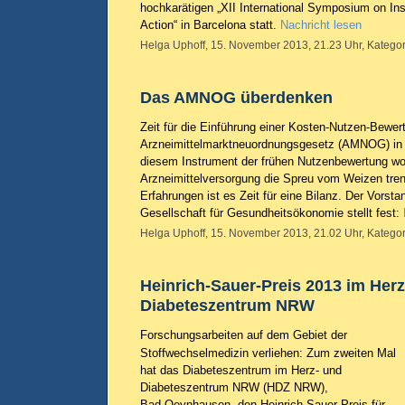
hochkarätigen „XII International Symposium on Ins
Action“ in Barcelona statt.
Nachricht lesen
Helga Uphoff, 15. November 2013, 21.23 Uhr, Kategor
Das AMNOG überdenken
Zeit für die Einführung einer Kosten-Nutzen-Bewer
Arzneimittelmarktneuordnungsgesetz (AMNOG) in D
diesem Instrument der frühen Nutzenbewertung wol
Arzneimittelversorgung die Spreu vom Weizen tre
Erfahrungen ist es Zeit für eine Bilanz. Der Vorst
Gesellschaft für Gesundheitsökonomie stellt fest:
Helga Uphoff, 15. November 2013, 21.02 Uhr, Kategor
Heinrich-Sauer-Preis 2013 im Herz
Diabeteszentrum NRW
Forschungsarbeiten auf dem Gebiet der
Stoffwechselmedizin verliehen: Zum zweiten Mal
hat das Diabeteszentrum im Herz- und
Diabeteszentrum NRW (HDZ NRW),
Bad Oeynhausen, den Heinrich-Sauer-Preis für