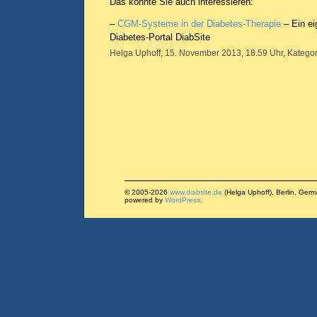
Das könnte Sie auch interessieren:
–
CGM-Systeme in der Diabetes-Therapie
– Ein ei
Diabetes-Portal DiabSite
Helga Uphoff, 15. November 2013, 18.59 Uhr, Kategor
© 2005-2026
www.diabsite.de
(Helga Uphoff), Berlin, Ger
powered by
WordPress
.