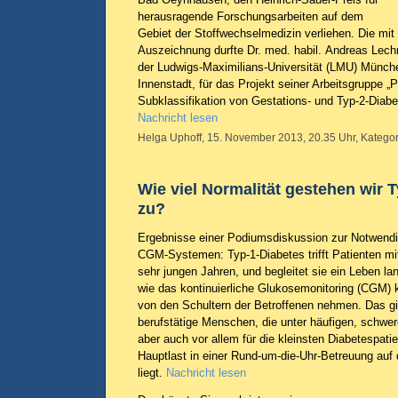
herausragende Forschungsarbeiten auf dem
Gebiet der Stoffwechselmedizin verliehen. Die mit 
Auszeichnung durfte Dr. med. habil. Andreas Lec
der Ludwigs-Maximilians-Universität (LMU) Münche
Innenstadt, für das Projekt seiner Arbeitsgruppe „
Subklassifikation von Gestations- und Typ-2-Dia
Nachricht lesen
Helga Uphoff, 15. November 2013, 20.35 Uhr, Kategor
Wie viel Normalität gestehen wir 
zu?
Ergebnisse einer Podiumsdiskussion zur Notwendig
CGM-Systemen: Typ-1-Diabetes trifft Patienten mit
sehr jungen Jahren, und begleitet sie ein Leben lan
wie das kontinuierliche Glukosemonitoring (CGM) 
von den Schultern der Betroffenen nehmen. Das gil
berufstätige Menschen, die unter häufigen, schwe
aber auch vor allem für die kleinsten Diabetespati
Hauptlast in einer Rund-um-die-Uhr-Betreuung auf 
liegt.
Nachricht lesen