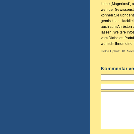
keine „Magerkost“, 
weniger Gewissensb
können Sie übrigens
gemischten Hackfleis
auch zum Anrösten d
lassen. Weitere Info
vom Diabetes-Portal
wünscht Ihnen einen
Helga Uphoff, 10. Nov
Kommentar ve