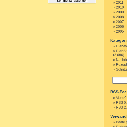
2011
2010
2009
2008
2007
2006
2005
Kategor
Diabet
DiabSi
(3.686)
Nachri
Rezep
Schritt
RSS-Fee
Atom 0
RSS 0.
RSS 2.
Verwand
Beate 