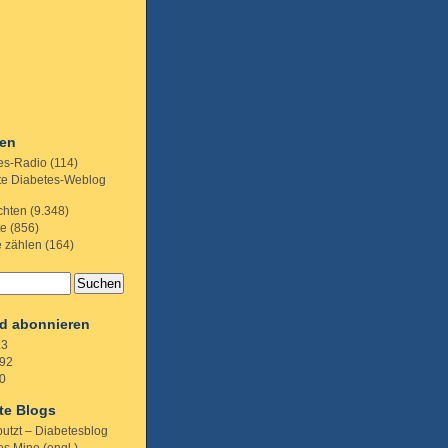
ien
es-Radio
(114)
te Diabetes-Weblog
chten
(9.348)
te
(856)
e zählen
(164)
d abonnieren
.3
92
0
te Blogs
putzt – Diabetesblog