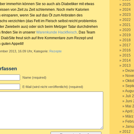
aber immerhin können Sie so auch als Diabetiker mit etwas
2025
issen von Zeit zu Zeit schlemmen. Noch mehr Kalorien
2024
2023
 einsparen, wenn Sie auf das Öl zum Anbraten des
2022
chs verzichten (das Fett im Fleisch selbst reicht problemlos
2021
er Zwiebeln aus) oder sich beim Metzger Tatar durchdrehen
2020
s finden Sie in unserer
Warenkunde Hackfleisch
. Das Team
2019
 DiabSite freut sich auf Ihre Kommentare zum Rezept und
2018
 guten Appetit!
2017
2016
ember 2013, 16.09 Uhr, Kategorie:
Rezepte
2015
2014
2013
rfassen
Deze
Nove
Name (required)
Okto
Sept
E-Mail (wird nicht veröffentlicht) (required)
Augu
Juli 
Juni
Mai 
April
März
Febr
Janu
2012