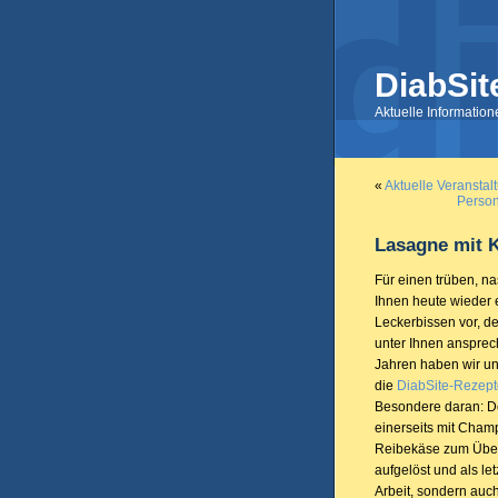
DiabSit
Aktuelle Informatio
«
Aktuelle Veransta
Person
Lasagne mit 
Für einen trüben, na
Ihnen heute wieder
Leckerbissen vor, d
unter Ihnen ansprec
Jahren haben wir u
die
DiabSite-Rezep
Besondere daran: De
einerseits mit Cham
Reibekäse zum Überb
aufgelöst und als le
Arbeit, sondern auc