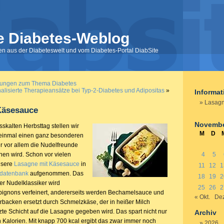
e Diabetes-Weblog
nen aus der Diabeteswelt und vom Diabetes-Portal DiabSite
ltungen zum Thema Diabetes
alisierte Therapieansätze bei Typ-2-Diabetes und Adipositas
»
Informa
Lasagn
Käsesauce
Novembe
sskalten Herbsttag stellen wir
M
D
 einmal einen ganz besonderen
er vor allem die Nudelfreunde
hen wird. Schon vor vielen
4
5
nsere
Lasagne mit Käsesauce
in
11
12
1
tdatenbank
aufgenommen. Das
18
19
2
r Nudelklassiker wird
25
26
2
pignons verfeinert, andererseits werden Bechamelsauce und
« Okt.
Dez
acken ersetzt durch Schmelzkäse, der in heißer Milch
tzte Schicht auf die Lasagne gegeben wird. Das spart nicht nur
Archiv
h Kalorien. Mit knapp 700 kcal ergibt das zwar immer noch
2026