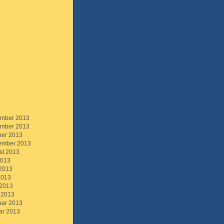
mber 2013
mber 2013
ber 2013
ember 2013
st 2013
2013
 2013
2013
 2013
 2013
uar 2013
ar 2013