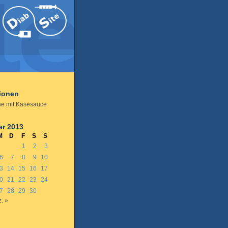
tionen
e mit Käsesauce
r 2013
M
D
F
S
S
1
2
3
6
7
8
9
10
3
14
15
16
17
0
21
22
23
24
7
28
29
30
. »