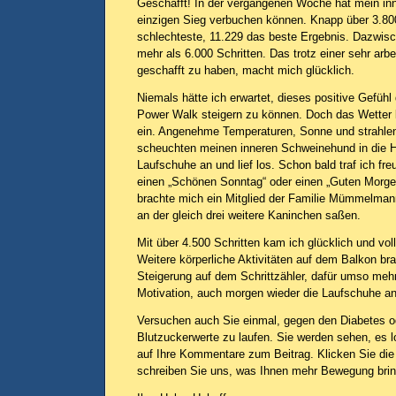
Geschafft! In der vergangenen Woche hat mein in
einzigen Sieg verbuchen können. Knapp über 3.80
schlechteste, 11.229 das beste Ergebnis. Dazwisc
mehr als 6.000 Schritten. Das trotz einer sehr ar
geschafft zu haben, macht mich glücklich.
Niemals hätte ich erwartet, dieses positive Gefüh
Power Walk steigern zu können. Doch das Wetter 
ein. Angenehme Temperaturen, Sonne und strahle
scheuchten meinen inneren Schweinehund in die Hü
Laufschuhe an und lief los. Schon bald traf ich fr
einen „Schönen Sonntag“ oder einen „Guten Morg
brachte mich ein Mitglied der Familie Mümmelmann
an der gleich drei weitere Kaninchen saßen.
Mit über 4.500 Schritten kam ich glücklich und vol
Weitere körperliche Aktivitäten auf dem Balkon br
Steigerung auf dem Schrittzähler, dafür umso meh
Motivation, auch morgen wieder die Laufschuhe a
Versuchen auch Sie einmal, gegen den Diabetes od
Blutzuckerwerte zu laufen. Sie werden sehen, es l
auf Ihre Kommentare zum Beitrag. Klicken Sie die
schreiben Sie uns, was Ihnen mehr Bewegung brin