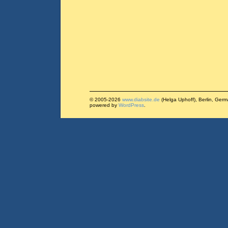
© 2005-2026
www.diabsite.de
(Helga Uphoff), Berlin, Ger
powered by
WordPress
.