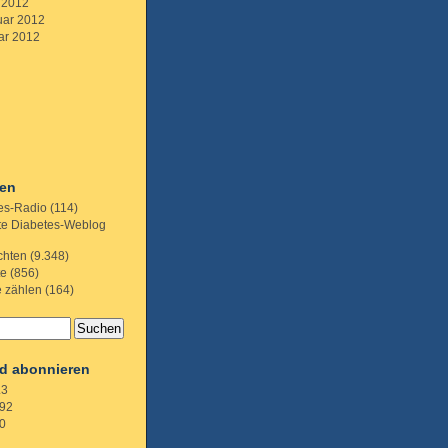
 2012
uar 2012
ar 2012
ien
es-Radio
(114)
te Diabetes-Weblog
chten
(9.348)
te
(856)
e zählen
(164)
d abonnieren
.3
92
0