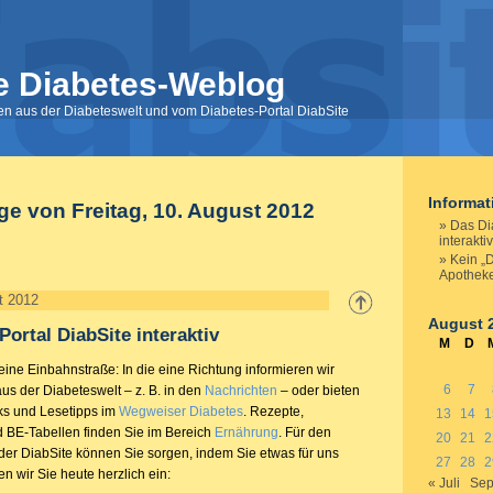
e Diabetes-Weblog
nen aus der Diabeteswelt und vom Diabetes-Portal DiabSite
Informa
ge von Freitag, 10. August 2012
Das Di
interaktiv
Kein „
Apothek
t 2012
August 
Portal DiabSite interaktiv
M
D
ine Einbahnstraße: In die eine Richtung informieren wir
6
7
us der Diabeteswelt – z. B. in den
Nachrichten
– oder bieten
ks und Lesetipps im
Wegweiser Diabetes
. Rezepte,
13
14
1
 BE-Tabellen finden Sie im Bereich
Ernährung
. Für den
20
21
2
der DiabSite können Sie sorgen, indem Sie etwas für uns
27
28
2
n wir Sie heute herzlich ein:
« Juli
Sep