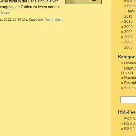
März
ise nicht in der Lage sind, die von
Febr
 vorgelegten Zahlen zu lesen oder zu
Janu
 lesen
2011
st 2012, 15.50 Uhr, Kategorie:
Nachrichten
2010
2009
2008
2007
2006
2005
Kategor
Diabet
DiabSi
(3.686)
Nachri
Rezep
Schritt
RSS-Fee
Atom 0
RSS 0.
RSS 2.