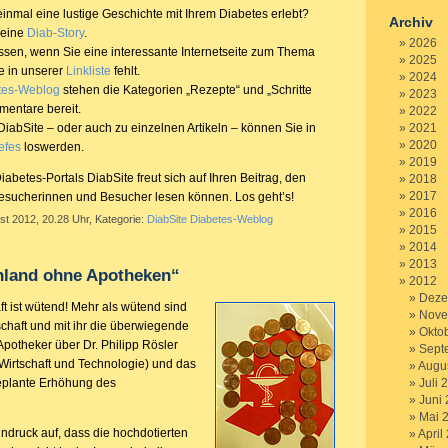
inmal eine lustige Geschichte mit Ihrem Diabetes erlebt?
Archiv
 eine
Diab-Story
.
2026
ssen, wenn Sie eine interessante Internetseite zum Thema
2025
e in unserer
Linkliste
fehlt.
2024
tes-Weblog
stehen die Kategorien „Rezepte“ und „Schritte
2023
mentare bereit.
2022
 DiabSite – oder auch zu einzelnen Artikeln – können Sie in
2021
2020
efes
loswerden.
2019
abetes-Portals DiabSite freut sich auf Ihren Beitrag, den
2018
2017
Besucherinnen und Besucher lesen können. Los geht’s!
2016
st 2012, 20.28 Uhr, Kategorie:
DiabSite Diabetes-Weblog
2015
2014
2013
hland ohne Apotheken“
2012
Deze
t ist wütend! Mehr als wütend sind
Nove
schaft und mit ihr die überwiegende
Okto
Apotheker über Dr. Philipp Rösler
Sept
 Wirtschaft und Technologie) und das
Augu
eplante Erhöhung des
Juli 
Juni
Mai 
indruck auf, dass die hochdotierten
April