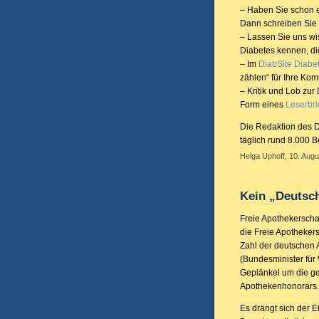
– Haben Sie schon e
Dann schreiben Sie
– Lassen Sie uns wi
Diabetes kennen, di
– Im
DiabSite Diabe
zählen“ für Ihre Kom
– Kritik und Lob zur
Form eines
Leserbri
Die Redaktion des Di
täglich rund 8.000 
Helga Uphoff, 10. Augu
Kein „Deutsc
Freie Apothekerschaf
die Freie Apotheker
Zahl der deutschen 
(Bundesminister für
Geplänkel um die g
Apothekenhonorars.
Es drängt sich der E