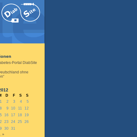
tionen
abetes-Portal DiabSite
Deutschland ohne
en“
2012
M
D
F
S
S
1
2
3
4
5
8
9
10
11
12
5
16
17
18
19
2
23
24
25
26
9
30
31
. »