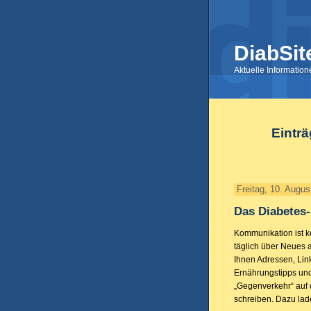
DiabSit
Aktuelle Informatio
Einträ
Freitag, 10. Augus
Das Diabetes-
Kommunikation ist ke
täglich über Neues a
Ihnen Adressen, Lin
Ernährungstipps und
„Gegenverkehr“ auf 
schreiben. Dazu lade