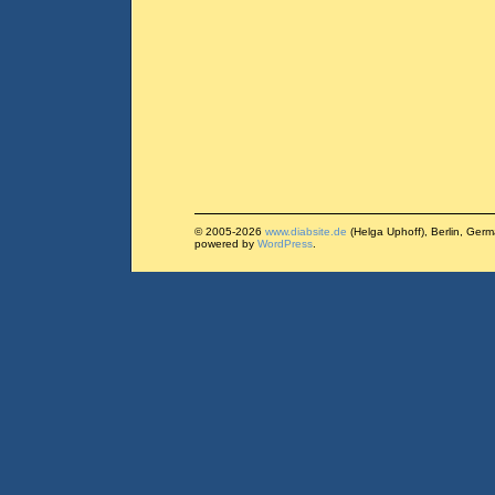
© 2005-2026
www.diabsite.de
(Helga Uphoff), Berlin, Ger
powered by
WordPress
.