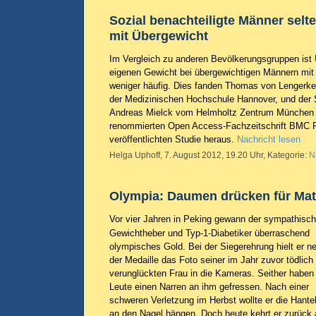
Sozial benachteiligte Männer selt
mit Übergewicht
Im Vergleich zu anderen Bevölkerungsgruppen ist 
eigenen Gewicht bei übergewichtigen Männern mit
weniger häufig. Dies fanden Thomas von Lengerke
der Medizinischen Hochschule Hannover, und der 
Andreas Mielck vom Helmholtz Zentrum München in
renommierten Open Access-Fachzeitschrift BMC P
veröffentlichten Studie heraus.
Nachricht lesen
Helga Uphoff, 7. August 2012, 19.20 Uhr, Kategorie:
N
Olympia: Daumen drücken für Matt
Vor vier Jahren in Peking gewann der sympathisc
Gewichtheber und Typ-1-Diabetiker überraschend
olympisches Gold. Bei der Siegerehrung hielt er n
der Medaille das Foto seiner im Jahr zuvor tödlich
verunglückten Frau in die Kameras. Seither haben
Leute einen Narren an ihm gefressen. Nach einer
schweren Verletzung im Herbst wollte er die Hante
an den Nagel hängen. Doch heute kehrt er zurück 