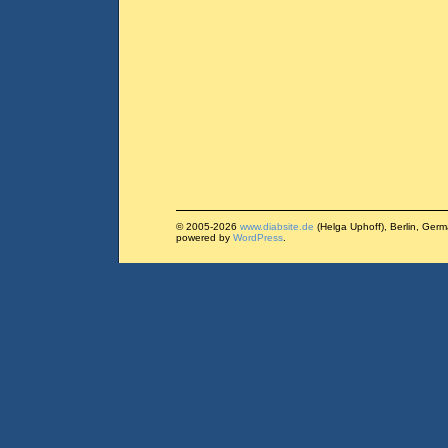
© 2005-2026
www.diabsite.de
(Helga Uphoff), Berlin, Ger
powered by
WordPress
.