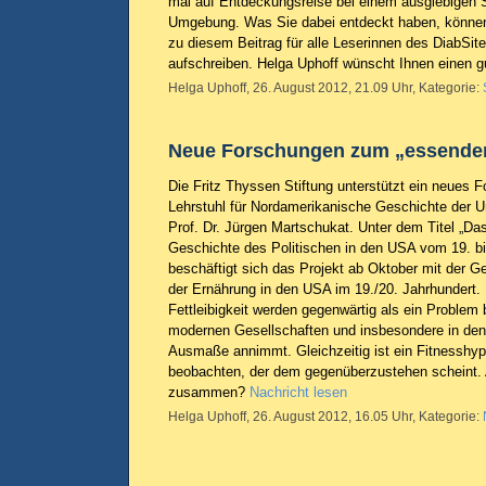
mal auf Entdeckungsreise bei einem ausgiebigen S
Umgebung. Was Sie dabei entdeckt haben, könne
zu diesem Beitrag für alle Leserinnen des DiabSi
aufschreiben. Helga Uphoff wünscht Ihnen einen g
Helga Uphoff, 26. August 2012, 21.09 Uhr, Kategorie:
Neue Forschungen zum „essenden
Die Fritz Thyssen Stiftung unterstützt ein neues
Lehrstuhl für Nordamerikanische Geschichte der Un
Prof. Dr. Jürgen Martschukat. Unter dem Titel „Da
Geschichte des Politischen in den USA vom 19. bi
beschäftigt sich das Projekt ab Oktober mit der 
der Ernährung in den USA im 19./20. Jahrhundert.
Fettleibigkeit werden gegenwärtig als ein Problem 
modernen Gesellschaften und insbesondere in de
Ausmaße annimmt. Gleichzeitig ist ein Fitnesshyp
beobachten, der dem gegenüberzustehen scheint. 
zusammen?
Nachricht lesen
Helga Uphoff, 26. August 2012, 16.05 Uhr, Kategorie: