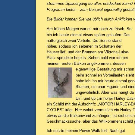
strammen Spaziergang so alles entdecken kann? O
Programm bietet – zum Beispiel eigenwillig gestal
Die Bilder können Sie wie üblich durch Anklicken 
Am frühen Morgen war es mir noch zu frisch. So
bin ich heute einmal etwas später gelaufen. Das
hatte gleich zwei Vorteile: Die Sonne stand
höher, sodass ich seltener im Schatten der
Häuser lief, und der Brunnen am Viktoria-Luise-
Platz sprudelte bereits. Schon bald war ich bei
meinem ersten Balkon angekommen, dessen
eigenwillige Gestaltung mir schon 
beim schnellen Vorbeilaufen sieht
habe ich ihn mir heute einmal gen
Blumen, ein paar Figuren und eine
ungewöhnlich. Aber was hängt da
Ein rund 65 cm hoher Harley Davi
ein Schild mit der Aufschrift: „MOTOR HARLEY
CYCLES“ trägt. Hier wohnt vermutlich ein Harley-
etwas an die Balkonwand zu hängen, ist sicherlich
Geschmackssache, aber das Willkommensschild gef
Ich setzte meinen Power Walk fort. Nach gut