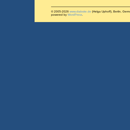
© 2005-2026
www.diabsite.de
(Helga Uphoff), Berlin, Ger
powered by
WordPress
.