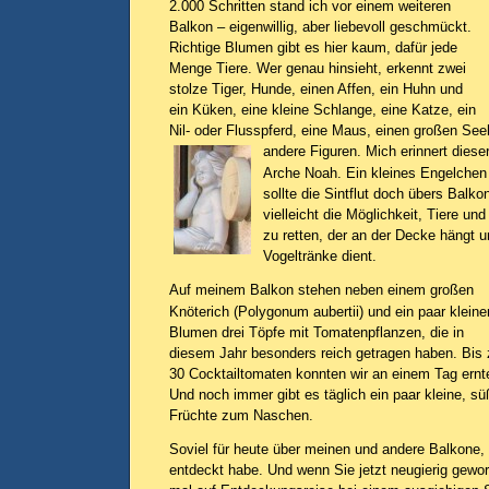
2.000 Schritten stand ich vor einem weiteren
Balkon – eigenwillig, aber liebevoll geschmückt.
Richtige Blumen gibt es hier kaum, dafür jede
Menge Tiere. Wer genau hinsieht, erkennt zwei
stolze Tiger, Hunde, einen Affen, ein Huhn und
ein Küken, eine kleine Schlange, eine Katze, ein
Nil- oder Flusspferd, eine Maus, einen großen S
andere Figuren.
Mich erinnert diese
Arche Noah. Ein kleines Engelchen
sollte die Sintflut doch übers Balko
vielleicht die Möglichkeit, Tiere u
zu retten, der an der Decke hängt un
Vogeltränke dient.
Auf meinem Balkon stehen neben einem großen
Knöterich (Polygonum aubertii) und ein paar kleine
Blumen drei Töpfe mit Tomatenpflanzen, die in
diesem Jahr besonders reich getragen haben. Bis 
30 Cocktailtomaten konnten wir an einem Tag ernt
Und noch immer gibt es täglich ein paar kleine, s
Früchte zum Naschen.
Soviel für heute über meinen und andere Balkone, 
entdeckt habe. Und wenn Sie jetzt neugierig gewo