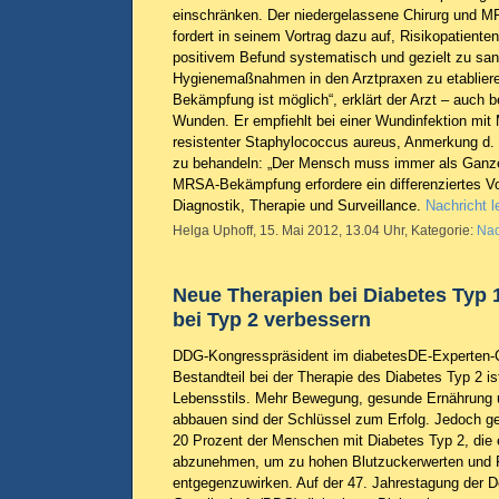
einschränken. Der niedergelassene Chirurg und
fordert in seinem Vortrag dazu auf, Risikopatiente
positivem Befund systematisch und gezielt zu sani
Hygienemaßnahmen in den Arztpraxen zu etablie
Bekämpfung ist möglich“, erklärt der Arzt – auch be
Wunden. Er empfiehlt bei einer Wundinfektion mit 
resistenter Staphylococcus aureus, Anmerkung d. 
zu behandeln: „Der Mensch muss immer als Ganzes
MRSA-Bekämpfung erfordere ein differenziertes V
Diagnostik, Therapie und Surveillance.
Nachricht l
Helga Uphoff, 15. Mai 2012, 13.04 Uhr, Kategorie:
Nac
Neue Therapien bei Diabetes Typ 
bei Typ 2 verbessern
DDG-Kongresspräsident im diabetesDE-Experten-Ch
Bestandteil bei der Therapie des Diabetes Typ 2 i
Lebensstils. Mehr Bewegung, gesunde Ernährung 
abbauen sind der Schlüssel zum Erfolg. Jedoch gel
20 Prozent der Menschen mit Diabetes Typ 2, die 
abzunehmen, um zu hohen Blutzuckerwerten und 
entgegenzuwirken. Auf der 47. Jahrestagung der 