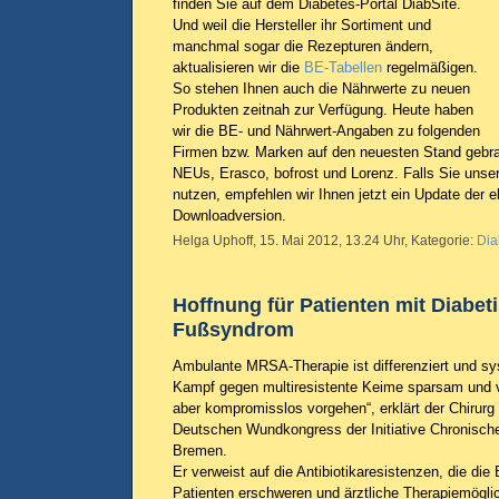
finden Sie auf dem Diabetes-Portal DiabSite.
Und weil die Hersteller ihr Sortiment und
manchmal sogar die Rezepturen ändern,
aktualisieren wir die
BE-Tabellen
regelmäßigen.
So stehen Ihnen auch die Nährwerte zu neuen
Produkten zeitnah zur Verfügung. Heute haben
wir die BE- und Nährwert-Angaben zu folgenden
Firmen bzw. Marken auf den neuesten Stand gebra
NEUs, Erasco, bofrost und Lorenz. Falls Sie unser
nutzen, empfehlen wir Ihnen jetzt ein Update der e
Downloadversion.
Helga Uphoff, 15. Mai 2012, 13.24 Uhr, Kategorie:
Dia
Hoffnung für Patienten mit Diabe
Fußsyndrom
Ambulante MRSA-Therapie ist differenziert und s
Kampf gegen multiresistente Keime sparsam und 
aber kompromisslos vorgehen“, erklärt der Chirur
Deutschen Wundkongress der Initiative Chronisch
Bremen.
Er verweist auf die Antibiotikaresistenzen, die d
Patienten erschweren und ärztliche Therapiemögl