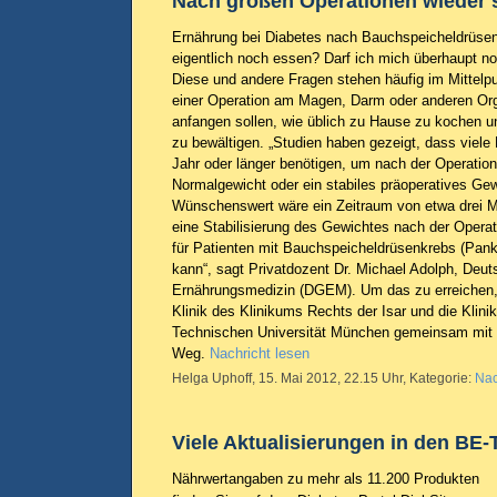
Nach großen Operationen wieder 
Ernährung bei Diabetes nach Bauchspeicheldrüsen
eigentlich noch essen? Darf ich mich überhaupt n
Diese und andere Fragen stehen häufig im Mittelp
einer Operation am Magen, Darm oder anderen Or
anfangen sollen, wie üblich zu Hause zu kochen u
zu bewältigen. „Studien haben gezeigt, dass viele
Jahr oder länger benötigen, um nach der Operation 
Normalgewicht oder ein stabiles präoperatives G
Wünschenswert wäre ein Zeitraum von etwa drei M
eine Stabilisierung des Gewichtes nach der Operat
für Patienten mit Bauchspeicheldrüsenkrebs (Pan
kann“, sagt Privatdozent Dr. Michael Adolph, Deut
Ernährungsmedizin (DGEM). Um das zu erreichen, 
Klinik des Klinikums Rechts der Isar und die Klini
Technischen Universität München gemeinsam mit
Weg.
Nachricht lesen
Helga Uphoff, 15. Mai 2012, 22.15 Uhr, Kategorie:
Nac
Viele Aktualisierungen in den BE-
Nährwertangaben zu mehr als 11.200 Produkten