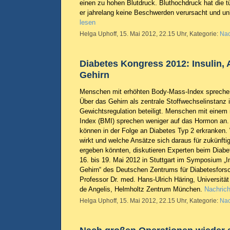
einen zu hohen Blutdruck. Bluthochdruck hat die 
er jahrelang keine Beschwerden verursacht und un
lesen
Helga Uphoff, 15. Mai 2012, 22.15 Uhr, Kategorie:
Nac
Diabetes Kongress 2012: Insulin,
Gehirn
Menschen mit erhöhten Body-Mass-Index sprechen 
Über das Gehirn als zentrale Stoffwechselinstanz i
Gewichtsregulation beteiligt. Menschen mit einem
Index (BMI) sprechen weniger auf das Hormon an.
können in der Folge an Diabetes Typ 2 erkranken. 
wirkt und welche Ansätze sich daraus für zukünfti
ergeben könnten, diskutieren Experten beim Diab
16. bis 19. Mai 2012 in Stuttgart im Symposium „I
Gehirn“ des Deutschen Zentrums für Diabetesforsc
Professor Dr. med. Hans-Ulrich Häring, Universitä
de Angelis, Helmholtz Zentrum München.
Nachrich
Helga Uphoff, 15. Mai 2012, 22.15 Uhr, Kategorie:
Nac