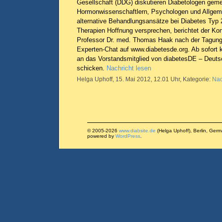
Gesellschaft (DDG) diskutieren Diabetologen gem
Hormonwissenschaftlern, Psychologen und Allgem
alternative Behandlungsansätze bei Diabetes Typ
Therapien Hoffnung versprechen, berichtet der Ko
Professor Dr. med. Thomas Haak nach der Tagung
Experten-Chat auf www.diabetesde.org. Ab sofort 
an das Vorstandsmitglied von diabetesDE – Deuts
schicken.
Nachricht lesen
Helga Uphoff, 15. Mai 2012, 12.01 Uhr, Kategorie:
Nac
© 2005-2026
www.diabsite.de
(Helga Uphoff), Berlin, Ger
powered by
WordPress
.