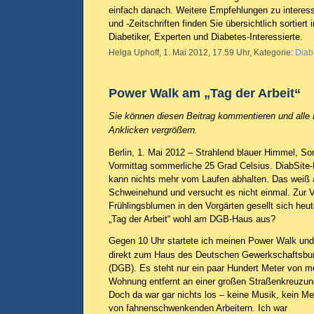
einfach danach. Weitere Empfehlungen zu interes
und -Zeitschriften finden Sie übersichtlich sortiert
Diabetiker, Experten und Diabetes-Interessierte.
Helga Uphoff, 1. Mai 2012, 17.59 Uhr, Kategorie:
Diab
Power Walk am „Tag der Arbeit“
Sie können diesen Beitrag kommentieren und alle 
Anklicken vergrößern.
Berlin, 1. Mai 2012 – Strahlend blauer Himmel, 
Vormittag sommerliche 25 Grad Celsius. DiabSite-
kann nichts mehr vom Laufen abhalten. Das weiß a
Schweinehund und versucht es nicht einmal. Zur V
Frühlingsblumen in den Vorgärten gesellt sich heu
„Tag der Arbeit“ wohl am DGB-Haus aus?
Gegen 10 Uhr startete ich meinen Power Walk und 
direkt zum Haus des Deutschen Gewerkschaftsbu
(DGB). Es steht nur ein paar Hundert Meter von m
Wohnung entfernt an einer großen Straßenkreuzun
Doch da war gar nichts los – keine Musik, kein Me
von fahnenschwenkenden Arbeitern. Ich war