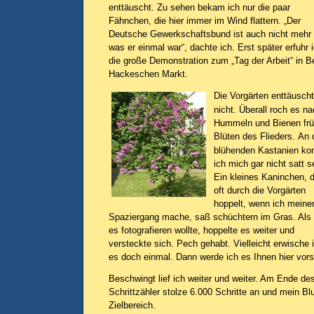
enttäuscht. Zu sehen bekam ich nur die paar
Fähnchen, die hier immer im Wind flattern. „Der
Deutsche Gewerkschaftsbund ist auch nicht mehr
was er einmal war“, dachte ich. Erst später erfuhr 
die große Demonstration zum „Tag der Arbeit“ in Be
Hackeschen Markt.
Die Vorgärten enttäusch
nicht. Überall roch es n
Hummeln und Bienen frü
Blüten des Flieders.
An 
blühenden Kastanien ko
ich mich gar nicht satt 
Ein kleines Kaninchen, 
oft durch die Vorgärten
hoppelt, wenn ich meine
Spaziergang mache, saß schüchtern im Gras. Als 
es fotografieren wollte, hoppelte es weiter und
versteckte sich. Pech gehabt. Vielleicht erwische 
es doch einmal. Dann werde ich es Ihnen hier vorst
Beschwingt lief ich weiter und weiter. Am Ende d
Schrittzähler stolze 6.000 Schritte an und mein Bl
Zielbereich.