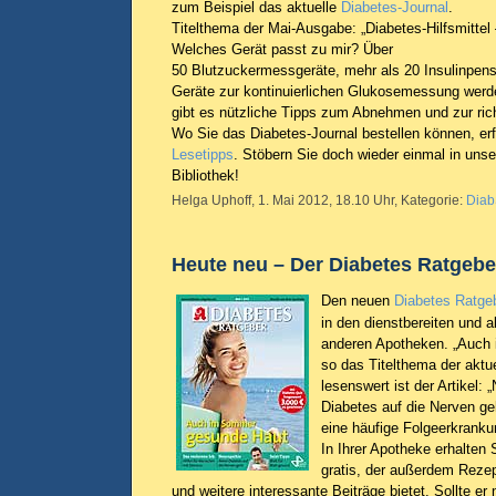
zum Beispiel das aktuelle
Diabetes-Journal
.
Titelthema der Mai-Ausgabe: „Diabetes-Hilfsmittel
Welches Gerät passt zu mir? Über
50 Blutzuckermessgeräte, mehr als 20 Insulinpen
Geräte zur kontinuierlichen Glukosemessung werd
gibt es nützliche Tipps zum Abnehmen und zur ri
Wo Sie das Diabetes-Journal bestellen können, er
Lesetipps
. Stöbern Sie doch wieder einmal in unse
Bibliothek!
Helga Uphoff, 1. Mai 2012, 18.10 Uhr, Kategorie:
Diab
Heute neu – Der Diabetes Ratgebe
Den neuen
Diabetes Ratge
in den dienstbereiten und 
anderen Apotheken. „Auch
so das Titelthema der akt
lesenswert ist der Artikel:
Diabetes auf die Nerven geh
eine häufige Folgeerkranku
In Ihrer Apotheke erhalten
gratis, der außerdem Rezept
und weitere interessante Beiträge bietet. Sollte er 