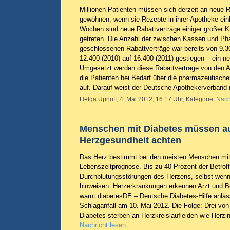
Millionen Patienten müssen sich derzeit an neue R
gewöhnen, wenn sie Rezepte in ihrer Apotheke ein
Wochen sind neue Rabattverträge einiger großer K
getreten. Die Anzahl der zwischen Kassen und Ph
geschlossenen Rabattverträge war bereits von 9.3
12.400 (2010) auf 16.400 (2011) gestiegen – ein n
Umgesetzt werden diese Rabattverträge von den A
die Patienten bei Bedarf über die pharmazeutisch
auf. Darauf weist der Deutsche Apothekerverband 
Helga Uphoff, 4. Mai 2012, 16.17 Uhr, Kategorie:
Nach
Menschen mit Diabetes müssen au
Herzgesundheit achten
Das Herz bestimmt bei den meisten Menschen mit
Lebenszeitprognose. Bis zu 40 Prozent der Betrof
Durchblutungsstörungen des Herzens, selbst wen
hinweisen. Herzerkrankungen erkennen Arzt und Be
warnt diabetesDE – Deutsche Diabetes-Hilfe anlä
Schlaganfall am 10. Mai 2012. Die Folge: Drei vo
Diabetes sterben an Herzkreislaufleiden wie Herzin
Nachricht lesen