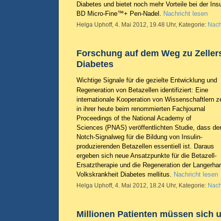
Diabetes und bietet noch mehr Vorteile bei der Insul
BD Micro-Fine™+ Pen-Nadel.
Nachricht lesen
Helga Uphoff, 4. Mai 2012, 19.48 Uhr, Kategorie:
Nach
Forschung auf dem Weg zu Zellers
Diabetes
Wichtige Signale für die gezielte Entwicklung und
Regeneration von Betazellen identifiziert: Eine
internationale Kooperation von Wissenschaftlern z
in ihrer heute beim renommierten Fachjournal
Proceedings of the National Academy of
Sciences (PNAS)
veröffentlichten Studie, dass de
Notch-Signalweg für die Bildung von Insulin-
produzierenden Betazellen essentiell ist. Daraus
ergeben sich neue Ansatzpunkte für die Betazell-
Ersatztherapie und die Regeneration der Langerhan
Volkskrankheit Diabetes mellitus.
Nachricht lesen
Helga Uphoff, 4. Mai 2012, 18.24 Uhr, Kategorie:
Nach
Millionen Patienten müssen sich 