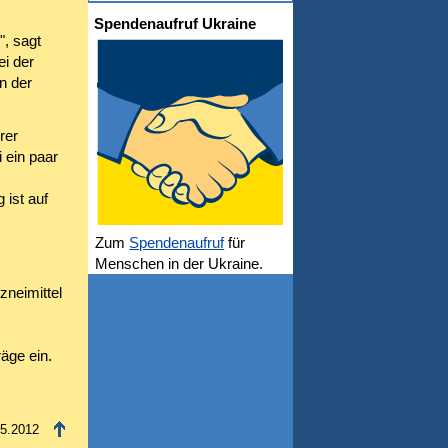
Spendenaufruf Ukraine
", sagt
i der
n der
rer
 ein paar
 ist auf
Zum
Spendenaufruf
für
Menschen in der Ukraine.
neimittel
äge ein.
05.2012