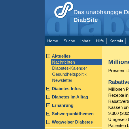
Das unabhängige Di
DiabSite
Home
Suche
Inhalt
Hilfe
Kontakt
Aktuelles
Millio
Nachrichten
Diabetes-Kalender
Pressemitt
Gesundheitspolitik
Newsletter
Rabattv
Diabetes-Infos
Millionen 
Rezepte in
Diabetes im Alltag
Rabattvert
Ernährung
Kassen und
9.300 (200
Schwerpunktthemen
Umgesetzt 
Wegweiser Diabetes
Patienten 