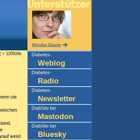
Monika Gause
2
> 120504b
Diabetes-
Weblog
Diabetes-
Radio
Diabetes-
wenn sie
Newsletter
DiabSite bei
 zwischen
Mastodon
stand.
DiabSite bei
ie
Bluesky
rauf weist