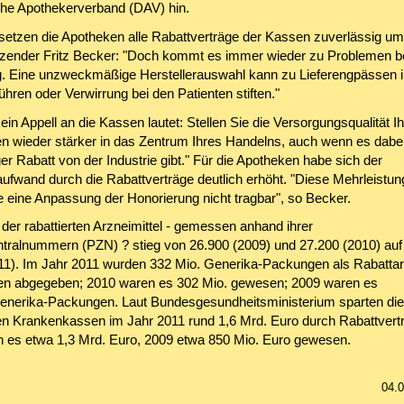
he Apothekerverband (DAV) hin.
 setzen die Apotheken alle Rabattverträge der Kassen zuverlässig um
zender Fritz Becker: "Doch kommt es immer wieder zu Problemen be
. Eine unzweckmäßige Herstellerauswahl kann zu Lieferengpässen i
hren oder Verwirrung bei den Patienten stiften."
in Appell an die Kassen lautet: Stellen Sie die Versorgungsqualität Ih
en wieder stärker in das Zentrum Ihres Handelns, auch wenn es dabei
r Rabatt von der Industrie gibt." Für die Apotheken habe sich der
ufwand durch die Rabattverträge deutlich erhöht. "Diese Mehrleistung
 eine Anpassung der Honorierung nicht tragbar", so Becker.
der rabattierten Arzneimittel - gemessen anhand ihrer
ralnummern (PZN) ? stieg von 26.900 (2009) und 27.200 (2010) auf
11). Im Jahr 2011 wurden 332 Mio. Generika-Packungen als Rabattarz
en abgegeben; 2010 waren es 302 Mio. gewesen; 2009 waren es
enerika-Packungen. Laut Bundesgesundheitsministerium sparten die
en Krankenkassen im Jahr 2011 rund 1,6 Mrd. Euro durch Rabattvertr
 es etwa 1,3 Mrd. Euro, 2009 etwa 850 Mio. Euro gewesen.
04.