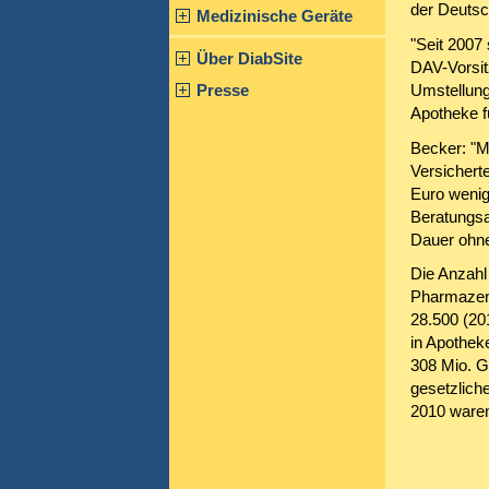
der Deutsc
Medizinische Geräte
"Seit 2007
Über DiabSite
DAV-Vorsit
Presse
Umstellung
Apotheke fü
Becker: "Me
Versichert
Euro wenige
Beratungsa
Dauer ohne
Die Anzahl 
Pharmazent
28.500 (20
in Apothek
308 Mio. G
gesetzlich
2010 waren