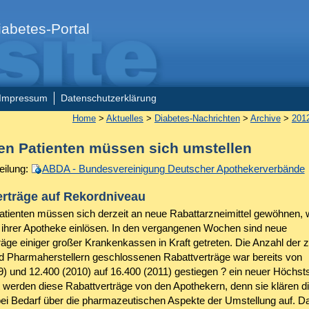
abetes-Portal
Impressum
Datenschutzerklärung
Home
>
Aktuelles
>
Diabetes-Nachrichten
>
Archive
>
201
nen Patienten müssen sich umstellen
eilung:
ABDA - Bundesvereinigung Deutscher Apothekerverbände
erträge auf Rekordniveau
Patienten müssen sich derzeit an neue Rabattarzneimittel gewöhnen, 
 ihrer Apotheke einlösen. In den vergangenen Wochen sind neue
räge einiger großer Krankenkassen in Kraft getreten. Die Anzahl der
 Pharmaherstellern geschlossenen Rabattverträge war bereits von
9) und 12.400 (2010) auf 16.400 (2011) gestiegen ? ein neuer Höchst
werden diese Rabattverträge von den Apothekern, denn sie klären d
bei Bedarf über die pharmazeutischen Aspekte der Umstellung auf. Da