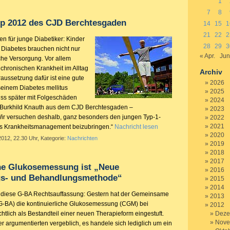
1
7
8
p 2012 des CJD Berchtesgaden
14
15
1
21
22
2
n für junge Diabetiker: Kinder
28
29
3
 Diabetes brauchen nicht nur
« Apr.
Jun
che Versorgung. Vor allem
 chronischen Krankheit im Alltag
Archiv
aussetzung dafür ist eine gute
2026
seinem Diabetes mellitus
2025
ss später mit Folgeschäden
2024
r. Burkhild Knauth aus dem CJD Berchtesgaden –
2023
ir versuchen deshalb, ganz besonders den jungen Typ-1-
2022
2021
tes Krankheitsmanagement beizubringen.“
Nachricht lesen
2020
2012, 22.30 Uhr, Kategorie:
Nachrichten
2019
2018
2017
che Glukosemessung ist „Neue
2016
s- und Behandlungsmethode“
2015
2014
rt diese G-BA Rechtsauffassung: Gestern hat der Gemeinsame
2013
-BA) die kontinuierliche Glukosemessung (CGM) bei
2012
chtlich als Bestandteil einer neuen Therapieform eingestuft.
Deze
Nove
er argumentierten vergeblich, es handele sich lediglich um ein