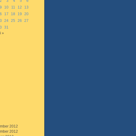
2
3
4
5
6
9
10
11
12
13
6
17
18
19
20
3
24
25
26
27
0
31
i »
mber 2012
mber 2012