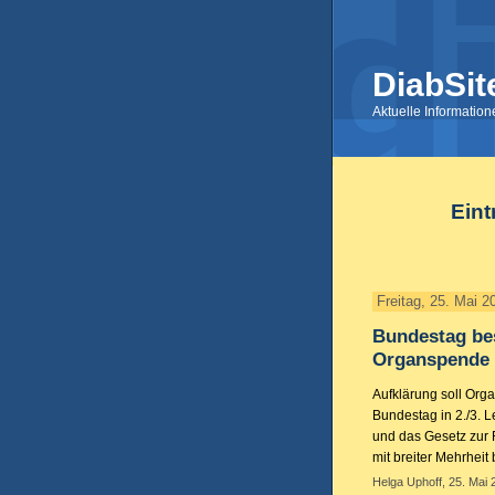
DiabSit
Aktuelle Informatio
Eint
Freitag, 25. Mai 2
Bundestag bes
Organspende
Aufklärung soll Org
Bundestag in 2./3. 
und das Gesetz zur
mit breiter Mehrheit
Helga Uphoff, 25. Mai 