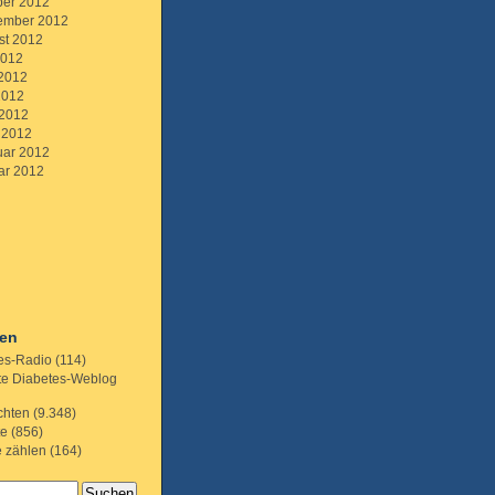
ber 2012
ember 2012
st 2012
2012
 2012
2012
 2012
 2012
uar 2012
ar 2012
ien
es-Radio
(114)
te Diabetes-Weblog
chten
(9.348)
te
(856)
e zählen
(164)