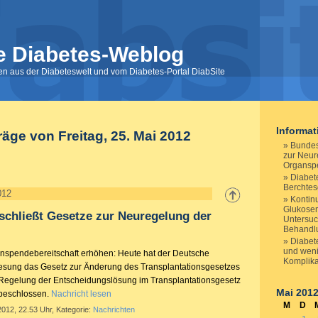
e Diabetes-Weblog
nen aus der Diabeteswelt und vom Diabetes-Portal DiabSite
Informa
räge von Freitag, 25. Mai 2012
Bundes
zur Neur
Organsp
Diabet
Berchte
012
Kontinu
Glukosem
chließt Gesetze zur Neuregelung der
Untersu
Behandl
Diabet
und wen
anspendebereitschaft erhöhen: Heute hat der Deutsche
Komplika
Lesung das Gesetz zur Änderung des Transplantationsgesetzes
 Regelung der Entscheidungslösung im Transplantationsgesetz
Mai 201
 beschlossen.
Nachricht lesen
M
D
2012, 22.53 Uhr, Kategorie:
Nachrichten