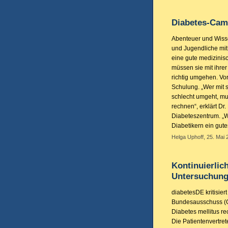
Diabetes-Cam
Abenteuer und Wisse
und Jugendliche mit
eine gute medizinis
müssen sie mit ihrer
richtig umgehen. Vor
Schulung. „Wer mit 
schlecht umgeht, mu
rechnen“, erklärt D
Diabeteszentrum. „W
Diabetikern ein gu
Helga Uphoff, 25. Mai 
Kontinuierli
Untersuchung
diabetesDE kritisie
Bundesausschuss (G
Diabetes mellitus re
Die Patientenvertret