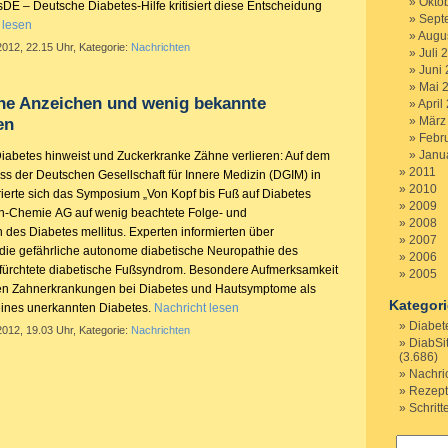
Okto
tesDE – Deutsche Diabetes-Hilfe kritisiert diese Entscheidung
Sept
 lesen
Augu
2012, 22.15 Uhr, Kategorie:
Nachrichten
Juli 
Juni
Mai 
ühe Anzeichen und wenig bekannte
April
März
en
Febr
Janu
iabetes hinweist und Zuckerkranke Zähne verlieren: Auf dem
2011
ss der Deutschen Gesellschaft für Innere Medizin (DGIM) in
2010
erte sich das Symposium „Von Kopf bis Fuß auf Diabetes
2009
rlin-Chemie AG auf wenig beachtete Folge- und
2008
 des Diabetes mellitus. Experten informierten über
2007
die gefährliche autonome diabetische Neuropathie des
2006
fürchtete diabetische Fußsyndrom. Besondere Aufmerksamkeit
2005
en Zahnerkrankungen bei Diabetes und Hautsymptome als
Kategor
eines unerkannten Diabetes.
Nachricht lesen
Diabet
2012, 19.03 Uhr, Kategorie:
Nachrichten
DiabSi
(3.686)
Nachri
Rezep
Schritt