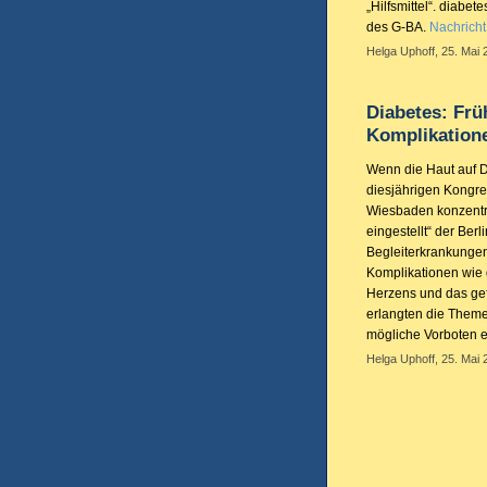
„Hilfsmittel“. diabe
des G-BA.
Nachricht
Helga Uphoff, 25. Mai 
Diabetes: Fr
Komplikation
Wenn die Haut auf D
diesjährigen Kongre
Wiesbaden konzentri
eingestellt“ der Be
Begleiterkrankungen
Komplikationen wie 
Herzens und das ge
erlangten die Them
mögliche Vorboten 
Helga Uphoff, 25. Mai 