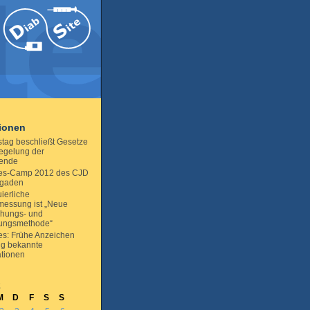
tionen
tag beschließt Gesetze
egelung der
ende
es-Camp 2012 des CJD
sgaden
ierliche
essung ist „Neue
chungs- und
ungsmethode“
es: Frühe Anzeichen
ig bekannte
tionen
2
M
D
F
S
S