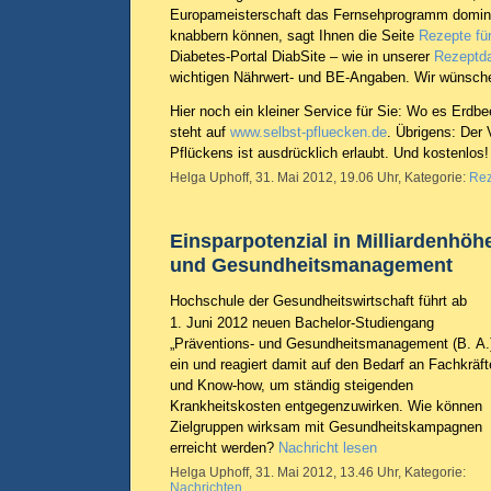
Europameisterschaft das Fernsehprogramm domini
knabbern können, sagt Ihnen die Seite
Rezepte fü
Diabetes-Portal DiabSite – wie in unserer
Rezeptd
wichtigen Nährwert- und BE-Angaben. Wir wünsche
Hier noch ein kleiner Service für Sie: Wo es Erdbe
steht auf
www.selbst-pfluecken.de
. Übrigens: Der
Pflückens ist ausdrücklich erlaubt. Und kostenlos!
Helga Uphoff, 31. Mai 2012, 19.06 Uhr, Kategorie:
Rez
Einsparpotenzial in Milliardenhöh
und Gesundheitsmanagement
Hochschule der Gesundheitswirtschaft führt ab
1. Juni 2012 neuen Bachelor-Studiengang
„Präventions- und Gesundheitsmanagement (B. A.
ein und reagiert damit auf den Bedarf an Fachkräf
und Know-how, um ständig steigenden
Krankheitskosten entgegenzuwirken. Wie können
Zielgruppen wirksam mit Gesundheitskampagnen
erreicht werden?
Nachricht lesen
Helga Uphoff, 31. Mai 2012, 13.46 Uhr, Kategorie:
Nachrichten