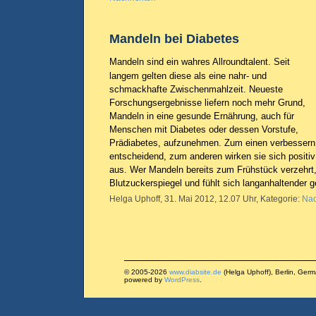
Mandeln bei Diabetes
Mandeln sind ein wahres Allroundtalent. Seit
langem gelten diese als eine nahr- und
schmackhafte Zwischenmahlzeit. Neueste
Forschungsergebnisse liefern noch mehr Grund,
Mandeln in eine gesunde Ernährung, auch für
Menschen mit Diabetes oder dessen Vorstufe,
Prädiabetes, aufzunehmen. Zum einen verbessern s
entscheidend, zum anderen wirken sie sich positiv
aus. Wer Mandeln bereits zum Frühstück verzehrt,
Blutzuckerspiegel und fühlt sich langanhaltender g
Helga Uphoff, 31. Mai 2012, 12.07 Uhr, Kategorie:
Nac
© 2005-2026
www.diabsite.de
(Helga Uphoff), Berlin, Ger
powered by
WordPress
.