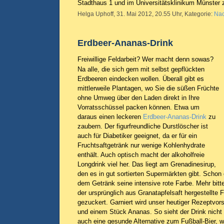
Stadthaus 1 und im Universitätsklinikum Münster
Helga Uphoff, 31. Mai 2012, 20.55 Uhr, Kategorie:
Nac
Erdbeer-Ananas-Drink
Freiwillige Feldarbeit? Wer macht denn sowas?
Na alle, die sich gern mit selbst gepflückten
Erdbeeren eindecken wollen. Überall gibt es
mittlerweile Plantagen, wo Sie die süßen Früchte
ohne Umweg über den Laden direkt in Ihre
Vorratsschüssel packen können. Etwa um
daraus einen leckeren
Erdbeer-Ananas-Drink
zu
zaubern. Der figurfreundliche Durstlöscher ist
auch für Diabetiker geeignet, da er für ein
Fruchtsaftgetränk nur wenige Kohlenhydrate
enthält. Auch optisch macht der alkoholfreie
Longdrink viel her. Das liegt am Grenadinesirup,
den es in gut sortierten Supermärkten gibt. Schon e
dem Getränk seine intensive rote Farbe. Mehr bitt
der ursprünglich aus Granatapfelsaft hergestellte Fr
gezuckert. Garniert wird unser heutiger Rezeptvor
und einem Stück Ananas. So sieht der Drink nicht n
auch eine gesunde Alternative zum Fußball-Bier,