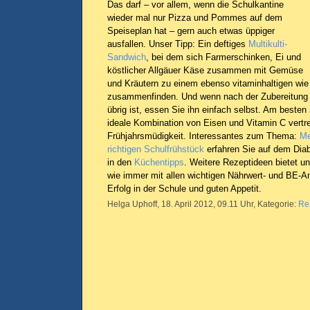
Das darf – vor allem, wenn die Schulkantine
wieder mal nur Pizza und Pommes auf dem
Speiseplan hat – gern auch etwas üppiger
ausfallen. Unser Tipp: Ein deftiges
Multikulti-
Sandwich
, bei dem sich Farmerschinken, Ei und
köstlicher Allgäuer Käse zusammen mit Gemüse
und Kräutern zu einem ebenso vitaminhaltigen wie 
zusammenfinden. Und wenn nach der Zubereitung 
übrig ist, essen Sie ihn einfach selbst. Am besten
ideale Kombination von Eisen und Vitamin C vertrei
Frühjahrsmüdigkeit. Interessantes zum Thema:
Me
richtigen Schulfrühstück
erfahren Sie auf dem Diab
in den
Küchentipps
. Weitere Rezeptideen bietet u
wie immer mit allen wichtigen Nährwert- und BE-A
Erfolg in der Schule und guten Appetit.
Helga Uphoff, 18. April 2012, 09.11 Uhr, Kategorie:
Re