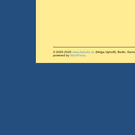
© 2005-2026
www.diabsite.de
(Helga Uphoff), Berlin, Ger
powered by
WordPress
.