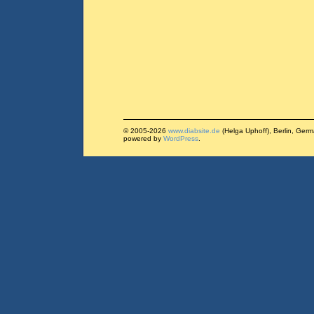
© 2005-2026
www.diabsite.de
(Helga Uphoff), Berlin, Ger
powered by
WordPress
.