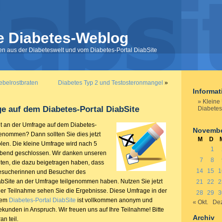
e Diabetes-Weblog
nen aus der Diabeteswelt und vom Diabetes-Portal DiabSite
belrostbraten
Diabetes Typ 2 und Testosteronmangel
»
Informa
Kleine
e auf dem Diabetes-Portal DiabSite
Diabetes
t an der Umfrage auf dem Diabetes-
Novembe
genommen? Dann sollten Sie dies jetzt
M
D
len. Die kleine Umfrage wird nach 5
1
end geschlossen. Wir danken unseren
7
8
en, die dazu beigetragen haben, dass
14
15
1
Besucherinnen und Besucher des
abSite an der Umfrage teilgenommen haben. Nutzen Sie jetzt
21
22
2
er Teilnahme sehen Sie die Ergebnisse. Diese Umfrage in der
28
29
3
 dem
Diabetes-Portal DiabSite
ist vollkommen anonym und
« Okt.
Dez
kunden in Anspruch. Wir freuen uns auf Ihre Teilnahme! Bitte
Archiv
n teil.