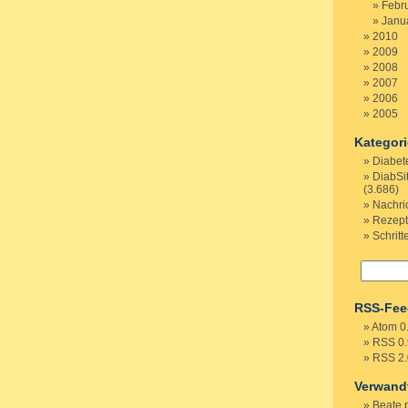
Febr
Janu
2010
2009
2008
2007
2006
2005
Kategor
Diabet
DiabSi
(3.686)
Nachri
Rezep
Schritt
RSS-Fee
Atom 0
RSS 0.
RSS 2.
Verwand
Beate 