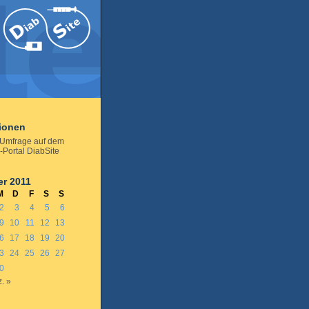
tionen
 Umfrage auf dem
-Portal DiabSite
r 2011
M
D
F
S
S
2
3
4
5
6
9
10
11
12
13
6
17
18
19
20
3
24
25
26
27
0
. »