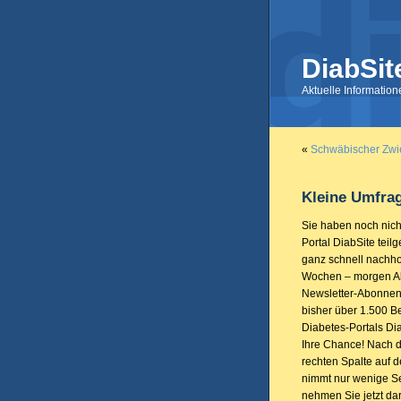
DiabSit
Aktuelle Informatio
«
Schwäbischer Zwie
Kleine Umfrag
Sie haben noch nich
Portal DiabSite teil
ganz schnell nachho
Wochen – morgen Ab
Newsletter-Abonnent
bisher über 1.500 
Diabetes-Portals Di
Ihre Chance! Nach d
rechten Spalte auf
nimmt nur wenige Se
nehmen Sie jetzt dara