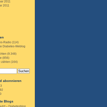
uar 2011
ar 2011
ien
es-Radio
(114)
te Diabetes-Weblog
chten
(9.348)
te
(856)
e zählen
(164)
d abonnieren
.3
92
0
te Blogs
putzt – Diabetesblog