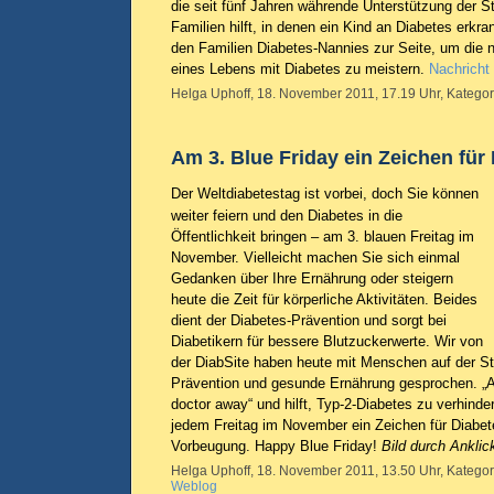
die seit fünf Jahren währende Unterstützung der Sti
Familien hilft, in denen ein Kind an Diabetes erkrank
den Familien Diabetes-Nannies zur Seite, um die
eines Lebens mit Diabetes zu meistern.
Nachricht
Helga Uphoff, 18. November 2011, 17.19 Uhr, Kategor
Am 3. Blue Friday ein Zeichen für
Der Weltdiabetestag ist vorbei, doch Sie können
weiter feiern und den Diabetes in die
Öffentlichkeit bringen – am 3. blauen Freitag im
November. Vielleicht machen Sie sich einmal
Gedanken über Ihre Ernährung oder steigern
heute die Zeit für körperliche Aktivitäten. Beides
dient der Diabetes-Prävention und sorgt bei
Diabetikern für bessere Blutzuckerwerte. Wir von
der DiabSite haben heute mit Menschen auf der St
Prävention und gesunde Ernährung gesprochen. „A
doctor away“ und hilft, Typ-2-Diabetes zu verhind
jedem Freitag im November ein Zeichen für Diabet
Vorbeugung. Happy Blue Friday!
Bild durch Anklic
Helga Uphoff, 18. November 2011, 13.50 Uhr, Kategor
Weblog