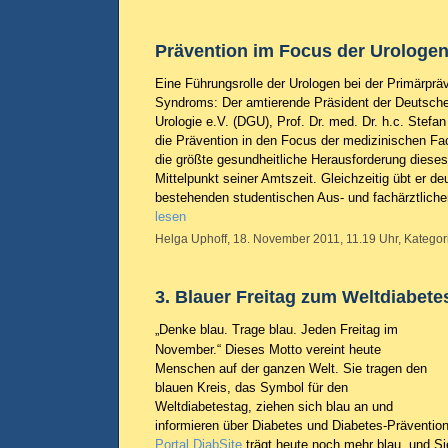
Prävention im Focus der Urologe
Eine Führungsrolle der Urologen bei der Primärpr
Syndroms: Der amtierende Präsident der Deutsche
Urologie e.V. (DGU), Prof. Dr. med. Dr. h.c. Stefan
die Prävention in den Focus der medizinischen Fa
die größte gesundheitliche Herausforderung dieses
Mittelpunkt seiner Amtszeit. Gleichzeitig übt er deu
bestehenden studentischen Aus- und fachärztliche
lesen
Helga Uphoff, 18. November 2011, 11.19 Uhr, Kategor
3. Blauer Freitag zum Weltdiabete
„Denke blau. Trage blau. Jeden Freitag im
November.“ Dieses Motto vereint heute
Menschen auf der ganzen Welt. Sie tragen den
blauen Kreis, das Symbol für den
Weltdiabetestag, ziehen sich blau an und
informieren über Diabetes und Diabetes-Präventio
Portal DiabSite
trägt heute noch mehr blau, und Si