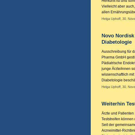
Herkunft ist und somi
Vielleicht aber auch
allen Ernährungsübe
Helga Uphoff, 30. Nov
Novo Nordisk 
Diabetologie
Ausschreibung für d
Pharma GmbH gestift
Pädiatrische Endokr
junge Ärzte/innen so
wissenschaftlich mi
Diabetologie beschä
Helga Uphoff, 30. Nov
Weiterhin Test
Ärzte und Patienten 
Teststreifen können
Seit der gemeinsam
Arzneimittel-Richtli