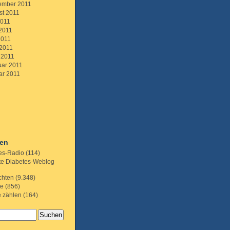
ember 2011
st 2011
2011
 2011
2011
 2011
 2011
uar 2011
ar 2011
ien
es-Radio
(114)
te Diabetes-Weblog
chten
(9.348)
te
(856)
e zählen
(164)