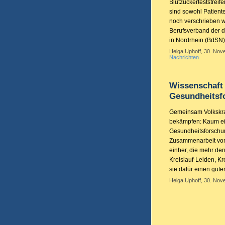
Blutzuckerteststreif
sind sowohl Patiente
noch verschrieben w
Berufsverband der 
in Nordrhein (BdSN)
Helga Uphoff, 30. Nove
Nachrichten
Wissenschaft 
Gesundheitsf
Gemeinsam Volkskran
bekämpfen: Kaum ei
Gesundheitsforschun
Zusammenarbeit von 
einher, die mehr de
Kreislauf-Leiden, K
sie dafür einen gut
Helga Uphoff, 30. Nov