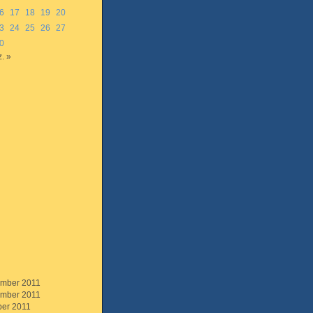
6
17
18
19
20
3
24
25
26
27
0
. »
mber 2011
mber 2011
ber 2011