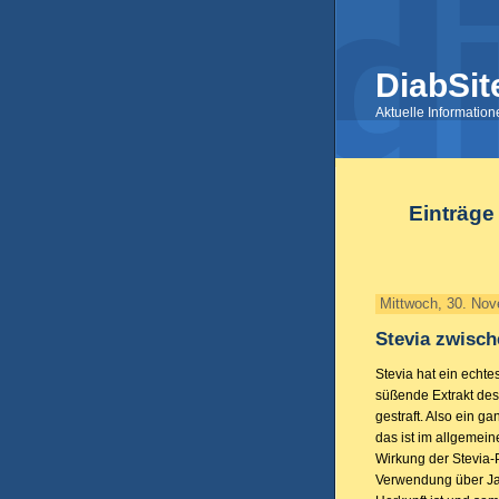
DiabSit
Aktuelle Informatio
Einträge
Mittwoch, 30. No
Stevia zwisch
Stevia hat ein echte
süßende Extrakt de
gestraft. Also ein g
das ist im allgemei
Wirkung der Stevia-Pf
Verwendung über Jah