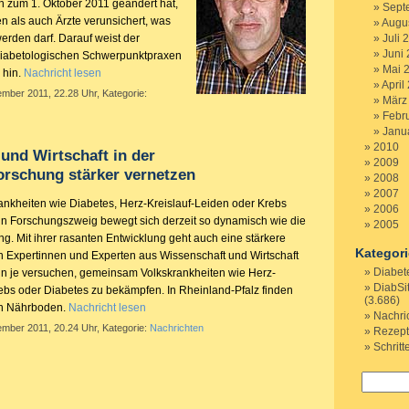
en zum 1. Oktober 2011 geändert hat,
Sept
n als auch Ärzte verunsichert, was
Augu
erden darf. Darauf weist der
Juli 
Juni
diabetologischen Schwerpunktpraxen
Mai 
 hin.
Nachricht lesen
April
mber 2011, 22.28 Uhr, Kategorie:
März
Febr
Janu
2010
und Wirtschaft in der
2009
orschung stärker vernetzen
2008
2007
kheiten wie Diabetes, Herz-Kreislauf-Leiden oder Krebs
2006
n Forschungszweig bewegt sich derzeit so dynamisch wie die
2005
g. Mit ihrer rasanten Entwicklung geht auch eine stärkere
Kategor
Expertinnen und Experten aus Wissenschaft und Wirtschaft
Diabet
nn je versuchen, gemeinsam Volkskrankheiten wie Herz-
DiabSi
rebs oder Diabetes zu bekämpfen. In Rheinland-Pfalz finden
(3.686)
en Nährboden.
Nachricht lesen
Nachri
ember 2011, 20.24 Uhr, Kategorie:
Nachrichten
Rezep
Schritt