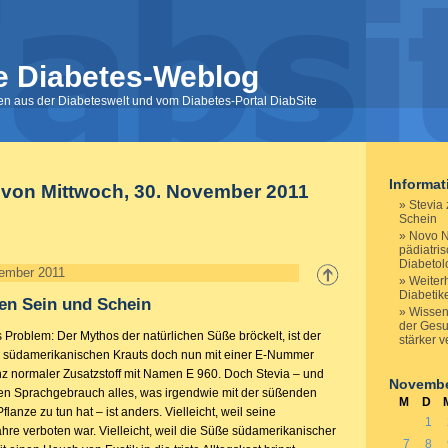
e Diabetes-Weblog
nen aus der Diabeteswelt und vom Diabetes-Portal DiabSite
Informa
 von Mittwoch, 30. November 2011
Stevia
Schein
Novo N
pädiatri
Diabetol
vember 2011
Weiterh
Diabetik
en Sein und Schein
Wissens
der Gesu
s Problem: Der Mythos der natürlichen Süße bröckelt, ist der
stärker 
s südamerikanischen Krauts doch nun mit einer E-Nummer
anz normaler Zusatzstoff mit Namen E 960. Doch Stevia – und
Novembe
nen Sprachgebrauch alles, was irgendwie mit der süßenden
M
D
lanze zu tun hat – ist anders. Vielleicht, weil seine
1
re verboten war. Vielleicht, weil die Süße südamerikanischer
7
8