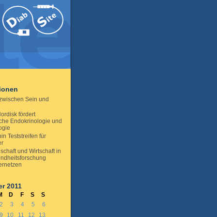
tionen
 zwischen Sein und
ordisk fördert
sche Endokrinologie und
ogie
in Teststreifen für
er
chaft und Wirtschaft in
ndheitsforschung
vernetzen
r 2011
M
D
F
S
S
2
3
4
5
6
9
10
11
12
13