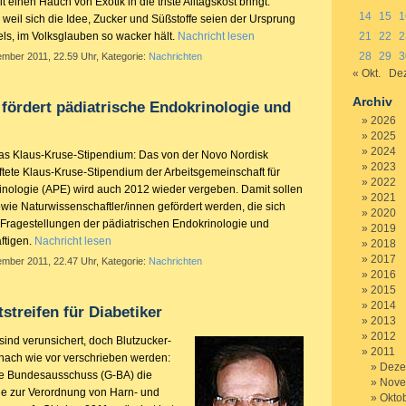
t einen Hauch von Exotik in die triste Alltagskost bringt.
14
15
1
, weil sich die Idee, Zucker und Süßstoffe seien der Ursprung
ls, im Volksglauben so wacker hält.
Nachricht lesen
21
22
2
28
29
3
ember 2011, 22.59 Uhr, Kategorie:
Nachrichten
« Okt.
Dez
Archiv
fördert pädiatrische Endokrinologie und
2026
2025
2024
as Klaus-Kruse-Stipendium: Das von der Novo Nordisk
2023
ete Klaus-Kruse-Stipendium der Arbeitsgemeinschaft für
2022
inologie (APE) wird auch 2012 wieder vergeben. Damit sollen
2021
wie Naturwissenschaftler/innen gefördert werden, die sich
2020
t Fragestellungen der pädiatrischen Endokrinologie und
2019
ftigen.
Nachricht lesen
2018
2017
ember 2011, 22.47 Uhr, Kategorie:
Nachrichten
2016
2015
2014
streifen für Diabetiker
2013
2012
sind verunsichert, doch Blutzucker-
2011
 nach wie vor verschrieben werden:
Deze
e Bundesausschuss (G-BA) die
Nove
nie zur Verordnung von Harn- und
Okto