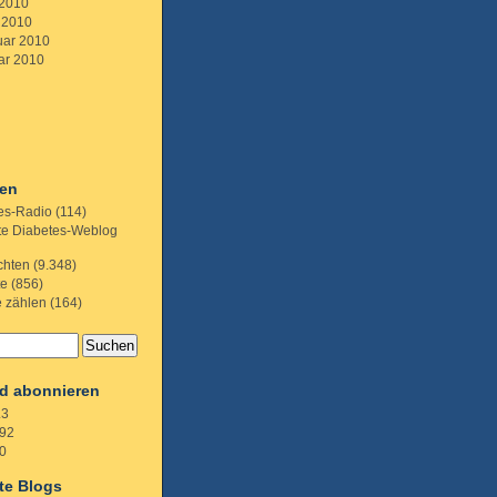
 2010
 2010
uar 2010
ar 2010
ien
es-Radio
(114)
te Diabetes-Weblog
chten
(9.348)
te
(856)
e zählen
(164)
d abonnieren
.3
92
0
te Blogs