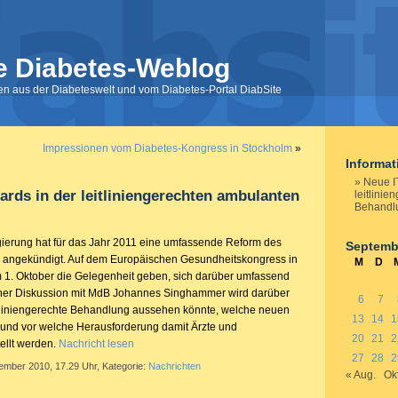
e Diabetes-Weblog
nen aus der Diabeteswelt und vom Diabetes-Portal DiabSite
Impressionen vom Diabetes-Kongress in Stockholm
»
Informa
Neue I
ards in der leitliniengerechten ambulanten
leitlini
Behandl
ierung hat für das Jahr 2011 eine umfassende Reform des
Septemb
angekündigt. Auf dem Europäischen Gesundheitskongress in
M
D
1. Oktober die Gelegenheit geben, sich darüber umfassend
einer Diskussion mit MdB Johannes Singhammer wird darüber
6
7
tliniengerechte Behandlung aussehen könnte, welche neuen
13
14
1
t und vor welche Herausforderung damit Ärzte und
20
21
2
ellt werden.
Nachricht lesen
27
28
2
tember 2010, 17.29 Uhr, Kategorie:
Nachrichten
« Aug.
Okt