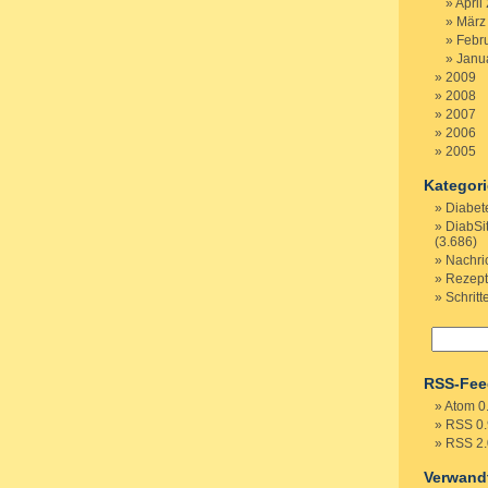
April
März
Febr
Janu
2009
2008
2007
2006
2005
Kategor
Diabet
DiabSi
(3.686)
Nachri
Rezep
Schritt
RSS-Fee
Atom 0
RSS 0.
RSS 2.
Verwand