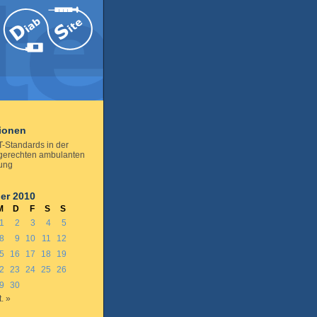
tionen
T-Standards in der
engerechten ambulanten
ung
er 2010
M
D
F
S
S
1
2
3
4
5
8
9
10
11
12
5
16
17
18
19
2
23
24
25
26
9
30
. »