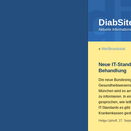
DiabSit
Aktuelle Informatio
«
Weißkrautsalat
Neue IT-Stand
Behandlung
Die neue Bundesreg
Gesundheitswesens 
München wird es am 
zu informieren. In 
gesprochen, wie lei
IT-Standards es gib
Krankenkassen gest
Helga Uphoff, 27. Sep