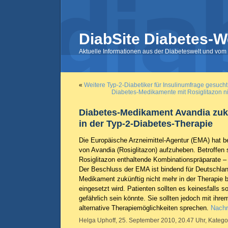
DiabSite Diabetes-W
Aktuelle Informationen aus der Diabeteswelt und vom 
«
Weitere Typ-2-Diabetiker für Insulinumfrage gesucht
Diabetes-Medikamente mit Rosiglitazon n
Diabetes-Medikament Avandia zuk
in der Typ-2-Diabetes-Therapie
Die Europäische Arzneimittel-Agentur (EMA) hat b
von Avandia (Rosiglitazon) aufzuheben. Betroffen
Rosiglitazon enthaltende Kombinationspräparate 
Der Beschluss der EMA ist bindend für Deutschla
Medikament zukünftig nicht mehr in der Therapie 
eingesetzt wird. Patienten sollten es keinesfalls s
gefährlich sein könnte. Sie sollten jedoch mit ihr
alternative Therapiemöglichkeiten sprechen.
Nachr
Helga Uphoff, 25. September 2010, 20.47 Uhr, Katego