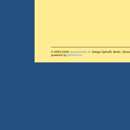
© 2005-2026
www.diabsite.de
(Helga Uphoff), Berlin, Ger
powered by
WordPress
.