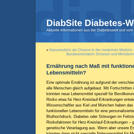
DiabSite Diabetes-W
Aktuelle Informationen aus der Diabeteswelt und vom 
«
Nanomedizin als Chance in der modernen Medizin –
Bundesministerin Schavan und Ministeri
Ernährung nach Maß mit funktione
Lebensmitteln?
Eine optimale Ernährung ist aufgrund der verschie
alle Menschen gleich aufgebaut. Mit Fortschritte
könnten neue Lebensmittel speziell für Bevölkeru
Risiko etwa für Herz-Kreislauf-Erkrankungen entwi
Wissenschaftler aus Kiel und München haben das 
funktionellen Lebensmitteln für eine personalisiert
Bluthochdruck, Diabetes oder Störungen im Fettst
Risikofaktoren für Herz-Kreislauf-Erkrankungen – 
genetische Veranlagung aus. Wenn aber unsere Er
könnten dann nicht spezielle Nahrungsmittel für 