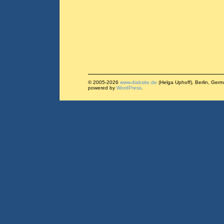
© 2005-2026
www.diabsite.de
(Helga Uphoff), Berlin, Ger
powered by
WordPress
.