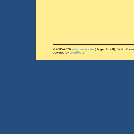
© 2005-2026
www.diabsite.de
(Helga Uphoff), Berlin, Ger
powered by
WordPress
.