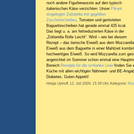
noch andere Figurbewusste auf den typisch
italienischen Käse verzichten. Unser
Pikant
eingelegter Zottarella mit gegrillten
Zucchinischeiben
, Tomaten und gerösteten
Baguettescheiben hat gerade einmal 425 kcal.
Das liegt u. a. am fettreduzierten Käse in der
„Zottarella Rolle Leicht“. Wird – wie bei diesem
Rezept – das tierische Eiweiß aus dem Mozzarella
Eiweiß aus dem Baguette in einer Mahlzeit kombini
hochwertiges Eiweiß. So wird Mozzarella zum ge
angerichtet im Sommer schon einmal eine Hauptma
Bereich
Rezepte für die schlanke Linie
finden Sie w
Küche mit allen wichtigen Nährwert- und BE-Anga
Diabetes. Guten Appetit!
Helga Uphoff, 12. Juli 2009, 15.39 Uhr, Kategorie:
Rez