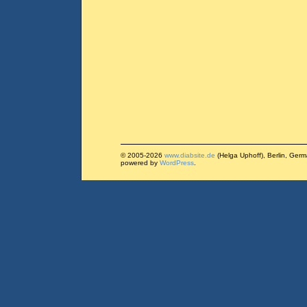
© 2005-2026
www.diabsite.de
(Helga Uphoff), Berlin, Ger
powered by
WordPress
.