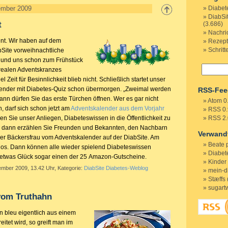
Diabet
ember 2009
DiabSi
t
(3.686)
Nachri
ent. Wir haben auf dem
Rezep
Schritt
bSite vorweihnachtliche
 und uns schon zum Frühstück
 realen Adventskranzes
 Zeit für Besinnlichkeit blieb nicht. Schließlich startet unser
alender mit Diabetes-Quiz schon übermorgen. „Zweimal werden
RSS-Fee
ann dürfen Sie das erste Türchen öffnen. Wer es gar nicht
Atom 0
, darf sich schon jetzt am
Adventskalender aus dem Vorjahr
RSS 0.
n Sie unser Anliegen, Diabeteswissen in die Öffentlichkeit zu
RSS 2.
n, dann erzählen Sie Freunden und Bekannten, den Nachbarn
Verwand
er Bäckersfrau vom Adventskalender auf der DiabSite. Am
Beate 
los. Dann können alle wieder spielend Diabeteswissen
Diabete
 etwas Glück sogar einen der 25 Amazon-Gutscheine.
Kinder
ember 2009, 13.42 Uhr, Kategorie:
DiabSite Diabetes-Weblog
mein-d
Stæffs 
sugart
vom Truthahn
 bleu eigentlich aus einem
eitet wird, so greift man im