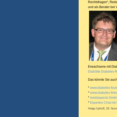
Rechtsfragen“, Redak
und als Berater bei 
Erwachsene mit Diab
DiabSite Diabetes-
Das könnte Sie auch
*
www.diabetes-fou
*
www.diabetes-frie
*
mediaspects Gmb
*
Experten-Chat mit 
Helga Uphoff, 28. Nov