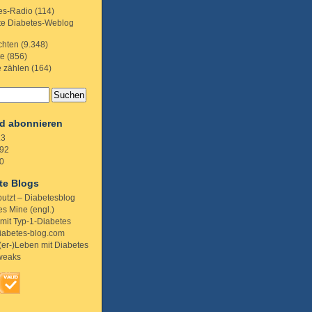
es-Radio
(114)
te Diabetes-Weblog
chten
(9.348)
te
(856)
e zählen
(164)
d abonnieren
.3
92
0
te Blogs
putzt – Diabetesblog
s Mine (engl.)
 mit Typ-1-Diabetes
iabetes-blog.com
(er-)Leben mit Diabetes
weaks