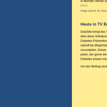
in Münster, Messe u
lesen
Helga Uphoff, 30. Nov
Heute in TV B
DiabSite bringt das 
über diese Volkskra
Diabetes-Prävention 
Uphoff die Möglichk
vorzustellen. Dieser
jeden, der gerne di
Diabetes wissen mö
Um den Beitrag anseh