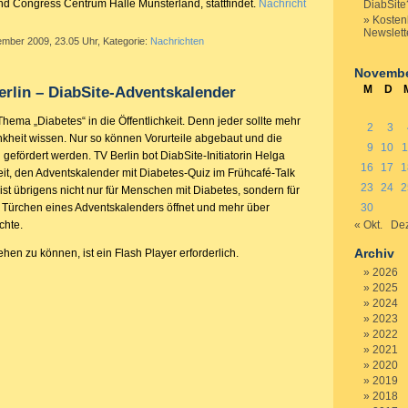
nd Congress Centrum Halle Münsterland, stattfindet.
Nachricht
DiabSite
Kosten
Newslett
ember 2009, 23.05 Uhr, Kategorie:
Nachrichten
Novembe
M
D
erlin – DiabSite-Adventskalender
Thema „Diabetes“ in die Öffentlichkeit. Denn jeder sollte mehr
2
3
nkheit wissen. Nur so können Vorurteile abgebaut und die
9
10
1
gefördert werden. TV Berlin bot DiabSite-Initiatorin Helga
16
17
1
eit, den Adventskalender mit Diabetes-Quiz im Frühcafé-Talk
23
24
2
 ist übrigens nicht nur für Menschen mit Diabetes, sondern für
e Türchen eines Adventskalenders öffnet und mehr über
30
chte.
« Okt.
Dez
Archiv
en zu können, ist ein Flash Player erforderlich.
2026
2025
2024
2023
2022
2021
2020
2019
2018