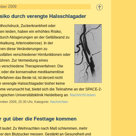
mber 2009
isiko durch verengte Halsschlagader
uthochdruck, Zuckerkrankheit oder
ten leiden, haben ein erhöhtes Risiko,
durch Ablagerungen an der Gefäßwand zu
kalkung, Arteriosklerose). In der
nen diese Veränderungen zu
fällen verschiedener Hirnfunktionen oder
führen. Zur Vermeidung eines
es verschiedene Therapieverfahren: Die
t oder die konservative medikamentöse
fahren das Beste ist, ist derzeit nicht
e verengte Halsschlagader bisher keine
me verursacht hat, bietet sich die Teilnahme an der SPACE-2-
ogischen Universitätsklinik Heidelberg an.
Nachricht lesen
ember 2009, 20.30 Uhr, Kategorie:
Nachrichten
r gut über die Festtage kommen
t lautet: Zu Weihnachten nach Maß schlemmen, mehr
er den Blutzucker messen. Gestärkt an Gesundheit und