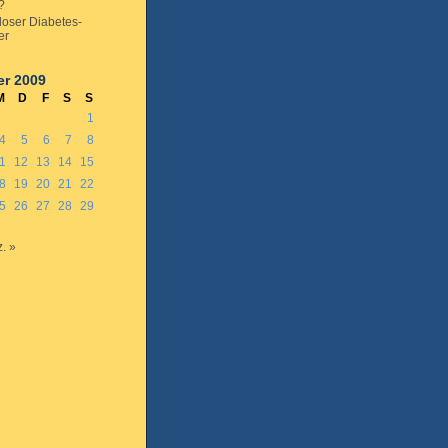
?
loser Diabetes-
er
r 2009
M
D
F
S
S
1
4
5
6
7
8
1
12
13
14
15
8
19
20
21
22
5
26
27
28
29
. »