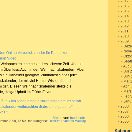
2017
2016
2015
2014
2013
2012
2011
2010
2009
Deze
Nove
 den Online-Adventskalender für Diabetiker
Okto
erlin Video
Sept
 Weihnachten eine besonders schwere Zeit. Überall
Augu
im Überfluss. Auch in den Weihnachtskalendern. Aber
Juli 
es für Diabetiker geeignet. Zumindest gibt es jetzt
Juni
skalender, der mit viel Humor Wissen über die
Mai 
ittelt. Diesen Weihnachtskalender stellte die
April
März
ite, Helga Uphoff im Frühcafé vor.
Febr
fé-talk
tvb
tv berlin
berlin
sarah maria breuer
sarah
Janu
2008
tskalender
weihnachten
diabsite
helga uphoff
2007
kheit
2006
Video
von
fruehcafe
ember 2009, 13.50 Uhr, Kategorie:
DiabSite Diabetes-Weblog
2005
Kategor