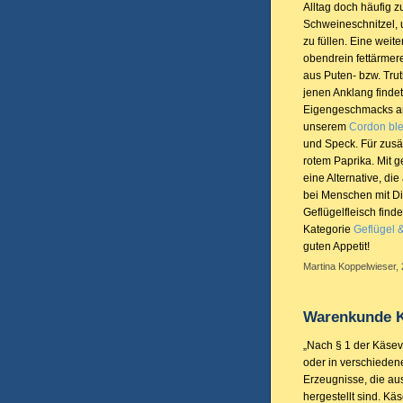
Alltag doch häufig 
Schweineschnitzel, 
zu füllen. Eine weit
obendrein fettärmere
aus Puten- bzw. Truth
jenen Anklang finde
Eigengeschmacks an
unserem
Cordon bl
und Speck. Für zusät
rotem Paprika. Mit 
eine Alternative, di
bei Menschen mit Di
Geflügelfleisch find
Kategorie
Geflügel 
guten Appetit!
Martina Koppelwieser,
Warenkunde K
„Nach § 1 der Käsev
oder in verschieden
Erzeugnisse, die au
hergestellt sind. Käs