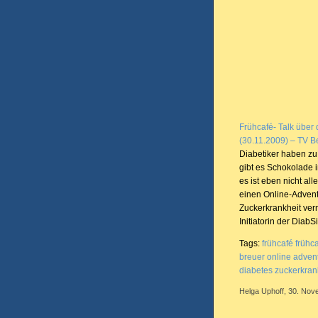
Frühcafé- Talk über
(30.11.2009) – TV B
Diabetiker haben zu
gibt es Schokolade 
es ist eben nicht all
einen Online-Advent
Zuckerkrankheit verm
Initiatorin der DiabS
Tags:
frühcafé
frühca
breuer
online
adven
diabetes
zuckerkran
Helga Uphoff, 30. Nov