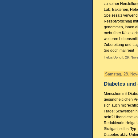
zu seiner Herstellun
Lab, Bakterien, Hefe
Speisesalz verwende
Rezeptvorschlag mit
genommen, Ihnen ei
mehr über Käsesort
weiteren Lebensmitt
Zubereitung und La
Sie doch mal rein!
Helga Uphoff, 29. Nov
Samstag, 28. Nov
Diabetes und
Menschen mit Diabet
gesundheitlichen P
sich auch mit rechtl
Frage: Schwerbehin
nein? Über diese ko
Redakteurin Helga U
Stuttgart, selbst Typ
Diabetes aktiv. Unte