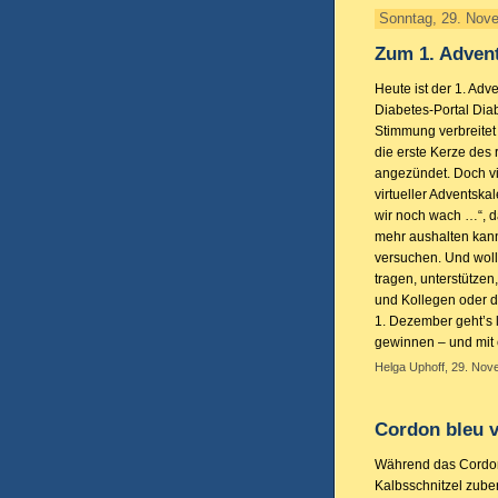
Sonntag, 29. Nov
Zum 1. Adven
Heute ist der 1. Adv
Diabetes-Portal Dia
Stimmung verbreitet
die erste Kerze des
angezündet. Doch viel
virtueller Adventsk
wir noch wach …“, d
mehr aushalten kann
versuchen. Und wolle
tragen, unterstütze
und Kollegen oder d
1. Dezember geht’s 
gewinnen – und mit
Helga Uphoff, 29. Nov
Cordon bleu 
Während das Cordon
Kalbsschnitzel zuber