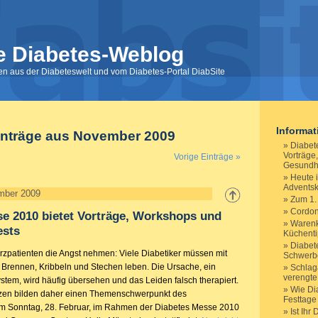
e Diabetes-Weblog
nen aus der Diabeteswelt und vom Diabetes-Portal DiabSite
Informa
inträge aus November 2009
Diabet
Vorträge
Vorige Einträge »
Gesundhe
Heute i
Advents
mber 2009
Zum 1.
Cordon
e 2010 bietet Vorträge, Workshops und
Warenk
ests
Küchent
Diabet
patienten die Angst nehmen: Viele Diabetiker müssen mit
Schwerb
Brennen, Kribbeln und Stechen leben. Die Ursache, ein
Schlaga
verengte
stem, wird häufig übersehen und das Leiden falsch therapiert.
Wie Dia
en bilden daher einen Themenschwerpunkt des
Festtag
am Sonntag, 28. Februar, im Rahmen der Diabetes Messe 2010
Ist Ihr