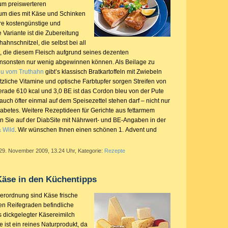
zum preiswerteren
um dies mit Käse und Schinken
ere kostengünstige und
 Variante ist die Zubereitung
ahnschnitzel, die selbst bei all
t, die diesem Fleisch aufgrund seines dezenten
sonsten nur wenig abgewinnen können. Als Beilage zu
eu vom Truthahn
gibt’s klassisch Bratkartoffeln mit Zwiebeln
zliche Vitamine und optische Farbtupfer sorgen Streifen von
gerade 610 kcal und 3,0 BE ist das Cordon bleu von der Pute
e auch öfter einmal auf dem Speisezettel stehen darf – nicht nur
abetes. Weitere Rezeptideen für Gerichte aus fettarmem
en Sie auf der DiabSite mit Nährwert- und BE-Angaben in der
& Wild
. Wir wünschen Ihnen einen schönen 1. Advent und
 29. November 2009, 13.24 Uhr, Kategorie:
Rezepte
äse in den Küchentipps
erordnung sind Käse frische
en Reifegraden befindliche
s dickgelegter Käsereimilch
e ist ein reines Naturprodukt, da