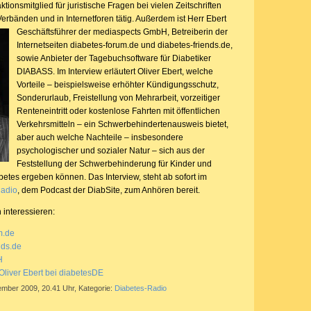
tionsmitglied für juristische Fragen bei vielen Zeitschriften
Verbänden und in Internetforen tätig. Außerdem ist Herr Ebert
Geschäftsführer der mediaspects GmbH,
Betreiberin der
Internetseiten diabetes-forum.de und diabetes-friends.de,
sowie Anbieter der Tagebuchsoftware für Diabetiker
DIABASS. Im Interview erläutert Oliver Ebert, welche
Vorteile – beispielsweise erhöhter Kündigungsschutz,
Sonderurlaub, Freistellung von Mehrarbeit, vorzeitiger
Renteneintritt oder kostenlose Fahrten mit öffentlichen
Verkehrsmitteln – ein Schwerbehindertenausweis bietet,
aber auch welche Nachteile – insbesondere
psychologischer und sozialer Natur – sich aus der
Feststellung der Schwerbehinderung für Kinder und
etes ergeben können. Das Interview, steht ab sofort im
Radio
, dem Podcast der DiabSite, zum Anhören bereit.
 interessieren:
m.de
nds.de
H
Oliver Ebert bei diabetesDE
ember 2009, 20.41 Uhr, Kategorie:
Diabetes-Radio