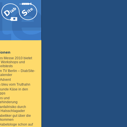
tionen
es Messe 2010 bietet
, Workshops und
itstests
n TV Berlin – DiabSite-
kalender
 Advent
 bleu vom Truthahn
unde Käse in den
ipps
es und
ehinderung
nfallrisiko durch
 Halsschlagader
betiker gut über die
e kommen
 Diabetologe schon auf