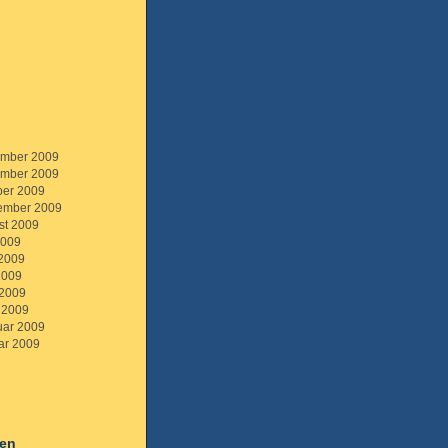
mber 2009
mber 2009
ber 2009
ember 2009
st 2009
2009
 2009
2009
 2009
 2009
uar 2009
ar 2009
ien