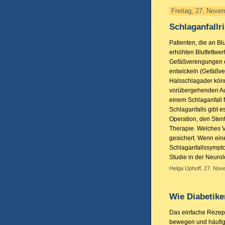
Freitag, 27. Nove
Schlaganfallr
Patienten, die an Bl
erhöhten Blutfettwer
Gefäßverengungen 
entwickeln (Gefäßver
Halsschlagader kön
vorübergehenden Aus
einem Schlaganfall 
Schlaganfalls gibt 
Operation, den Sten
Therapie. Welches Ver
gesichert. Wenn ein
Schlaganfallssympto
Studie in der Neurol
Helga Uphoff, 27. Nov
Wie Diabetike
Das einfache Rezep
bewegen und häufig