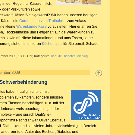
g in der Regel nur Käsereimilch,
- oder Pilzkulturen sowie
t wird.“ Hätten Sie’s gewusst? Wir haben unseren heutigen
 Käse – ein
Cordon bleu vom Truthahn
– zum Anlass
ne kleine
Warenkunde Käse
vorzustellen. Hier erfahren Sie
en, Trockenmasse und Fettgehalt. Einige Warenkunden zu
eln sowie nützliche Informationen rund ums Essen, seine
gerung stehen in unseren
Küchentipps
für Sie bereit. Schauen
ember 2009, 13.12 Uhr, Kategorie:
DiabSite Diabetes-Weblog
ember 2009
 Schwerbehinderung
es haben häufig nicht nur mit
roblemen zu kämpfen, sondern müssen
ichen Themen beschäftigen, u. a. mit der
dertenausweis beantragen – ja oder
mplexe Frage sprach DiabSite-
phoff mit Rechtsanwalt Oliver Ebert aus
-1-Diabetiker und seit vielen Jahren vielschichtig im Bereich
r anderem ist er Autor des Buches „Diabetes und