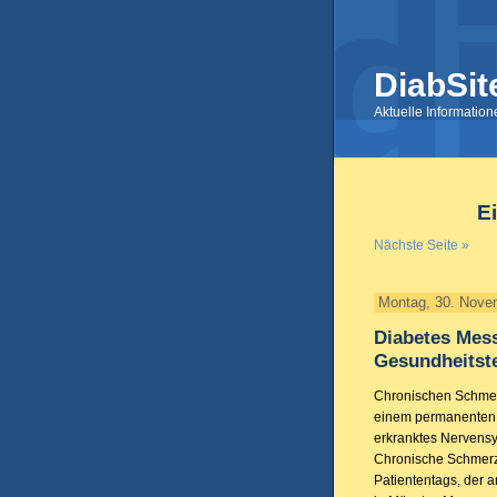
DiabSit
Aktuelle Informatio
E
Nächste Seite »
Montag, 30. Nove
Diabetes Mess
Gesundheitst
Chronischen Schmerz
einem permanenten 
erkranktes Nervensy
Chronische Schmerz
Patiententags, der 