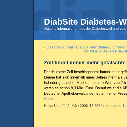
DiabSite Diabetes-W
Aktuelle Informationen aus der Diabeteswelt und vom 
«
Das IQWiG, Insulinanaloga, drei Studien und Novo 
Der aktuelle Diabetes-Newsle
Zoll findet immer mehr gefälschte 
Der deutsche Zoll beschlagnahmt immer mehr gefäl
Menge hat sich innerhalb eines Jahres mehr als ve
Fahnder gefälschte Medikamente im Wert von 2,5 
waren es schon 8,3 Mio. Euro. Darauf weist die 
Deutscher Apothekerverbände heute in einer Press
lesen
Helga Uphoff, 11. März 2008, 18.45 Uhr, Kategorie:
Na