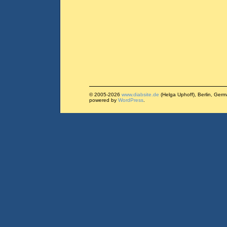
© 2005-2026
www.diabsite.de
(Helga Uphoff), Berlin, Ger
powered by
WordPress
.