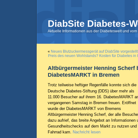
DiabSite Diabetes-W
Aktuelle Informationen aus der Diabeteswelt und vom 
«
Neues Blutzuckermessgerät auf DiabSite vorgestellt
Preis des neuen Wohlstands? Kosten für Diabetes in 
Altbürgermeister Henning Scherf
DiabetesMARKT in Bremen
Trotz teilweise heftiger Regenfälle konnte sich die
Deutsche Diabetes-Stiftung (DDS) über mehr als
11.000 Besucher auf ihrem 16. DiabetesMARKT 
vergangenen Samstag in Bremen freuen. Eröffnet
wurde der DiabetesMARKT von Bremens
Altbürgermeister Henning Scherf, der alle Besuche
dazu aufrief, das breite Angebot an Informationen 
Gesundheitschecks auf dem Markt zu nutzen und 
Fahrrad kam.
Nachricht lesen