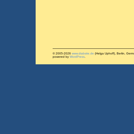
© 2005-2026
www.diabsite.de
(Helga Uphoff), Berlin, Ger
powered by
WordPress
.