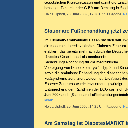
Gesetzlichen Krankenkassen und damit die Eins
bestätigt. Das teilte der G-BA am Dienstag in Sie
Helga Uphoff, 20. Juni 2007, 17.16 Uhr, Kategorie:
Na
Stationäre Fußbehandlung jetzt zert
Im Elisabeth-Krankenhaus Essen hat sich seit 19
ein modernes interdisziplinäres Diabetes-Zentrum
etabliert, das bereits mehrfach durch die Deutsche
Diabetes-Gesellschaft als anerkannte
Behandlungseinrichtung für die medizinische
Versorgung von Diabetikern Typ 1, Typ 2 und Kind
sowie die ambulante Behandlung des diabetischen
Fußsyndroms zertifiziert worden ist. Die Arbeit des
Essener Zentrums wurde jetzt erneut gewürdigt.
Entsprechend den Richtlinien der DDG darf sich die
Juni 2007 auch „Stationäre Fußbehandlungseinric
lesen
Helga Uphoff, 20. Juni 2007, 14.21 Uhr, Kategorie:
Na
Am Samstag ist DiabetesMARKT 