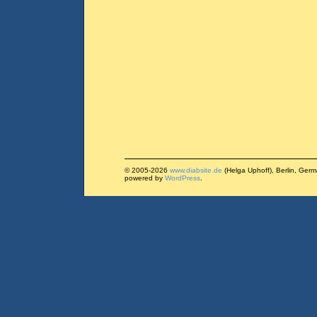
© 2005-2026
www.diabsite.de
(Helga Uphoff), Berlin, Ger
powered by
WordPress
.