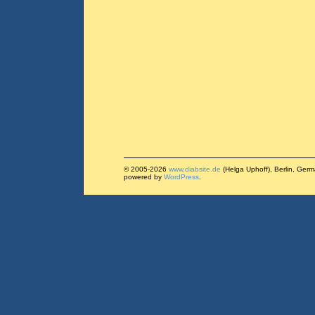
© 2005-2026
www.diabsite.de
(Helga Uphoff), Berlin, Ger
powered by
WordPress
.