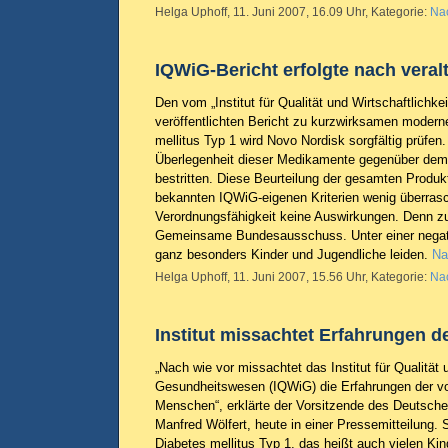
Helga Uphoff, 11. Juni 2007, 16.09 Uhr, Kategorie:
Nac
IQWiG-Bericht erfolgte nach veralt
Den vom „Institut für Qualität und Wirtschaftlichk
veröffentlichten Bericht zu kurzwirksamen moderne
mellitus Typ 1 wird Novo Nordisk sorgfältig prüfen.
Überlegenheit dieser Medikamente gegenüber dem
bestritten. Diese Beurteilung der gesamten Produ
bekannten IQWiG-eigenen Kriterien wenig überrasc
Verordnungsfähigkeit keine Auswirkungen. Denn zu
Gemeinsame Bundesausschuss. Unter einer negat
ganz besonders Kinder und Jugendliche leiden.
Na
Helga Uphoff, 11. Juni 2007, 15.56 Uhr, Kategorie:
Nac
Institut missachtet Erfahrungen d
„Nach wie vor missachtet das Institut für Qualität 
Gesundheitswesen (IQWiG) die Erfahrungen der vo
Menschen“, erklärte der Vorsitzende des Deutsche
Manfred Wölfert, heute in einer Pressemitteilung.
Diabetes mellitus Typ 1, das heißt auch vielen Ki