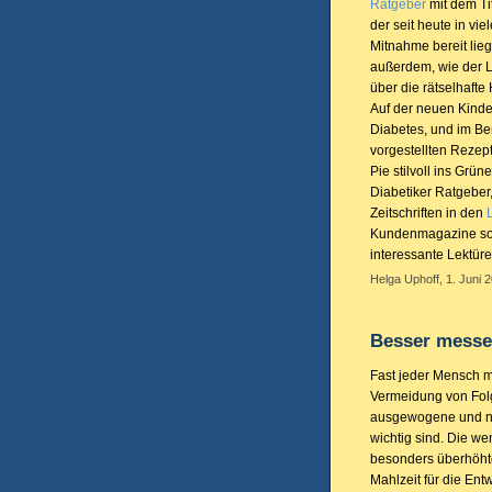
Ratgeber
mit dem Ti
der seit heute in vi
Mitnahme bereit lieg
außerdem, wie der La
über die rätselhafte
Auf der neuen Kinders
Diabetes, und im Be
vorgestellten Rezep
Pie stilvoll ins Grü
Diabetiker Ratgeber
Zeitschriften in den
Kundenmagazine sog
interessante Lektü
Helga Uphoff, 1. Juni 
Besser messe
Fast jeder Mensch m
Vermeidung von Fol
ausgewogene und n
wichtig sind. Die w
besonders überhöhte
Mahlzeit für die En