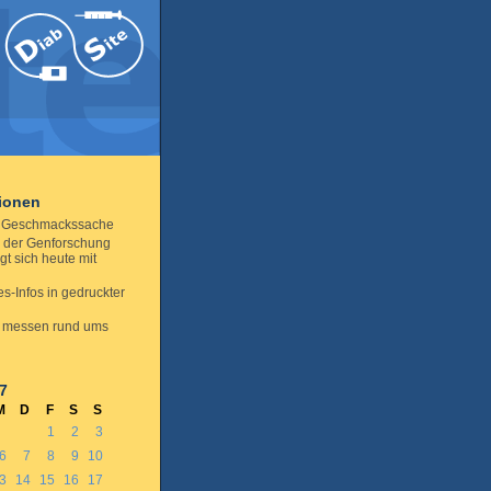
tionen
t Geschmackssache
r der Genforschung
gt sich heute mit
s-Infos in gedruckter
 messen rund ums
7
M
D
F
S
S
1
2
3
6
7
8
9
10
3
14
15
16
17