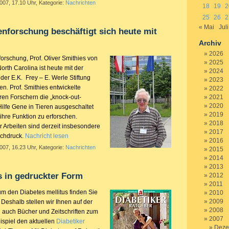
2007, 17.10 Uhr, Kategorie:
Nachrichten
18
19
2
25
26
2
« Mai
Juli
enforschung beschäftigt sich heute mit
Archiv
2026
orschung, Prof. Oliver Smithies von
2025
orth Carolina ist heute mit der
2024
er E.K. Frey – E. Werle Stiftung
2023
n. Prof. Smithies entwickelte
2022
en Forschern die „knock-out-
2021
2020
Hilfe Gene in Tieren ausgeschaltet
2019
hre Funktion zu erforschen.
2018
 Arbeiten sind derzeit insbesondere
2017
ochdruck.
Nachricht lesen
2016
2007, 16.23 Uhr, Kategorie:
Nachrichten
2015
2014
2013
s in gedruckter Form
2012
2011
um den Diabetes mellitus finden Sie
2010
2009
. Deshalb stellen wir Ihnen auf der
2008
 auch Bücher und Zeitschriften zum
2007
spiel den aktuellen
Diabetiker
Deze