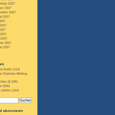
mber 2007
ber 2007
ember 2007
st 2007
2007
 2007
2007
 2007
 2007
uar 2007
ar 2007
ien
es-Radio
(114)
te Diabetes-Weblog
chten
(9.348)
te
(856)
e zählen
(164)
d abonnieren