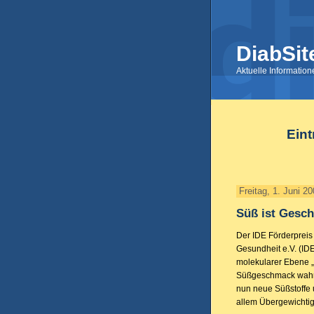
DiabSit
Aktuelle Informatio
Eint
Freitag, 1. Juni 2
Süß ist Gesc
Der IDE Förderpreis
Gesundheit e.V. (IDE
molekularer Ebene „
Süßgeschmack wahr
nun neue Süßstoffe 
allem Übergewichti