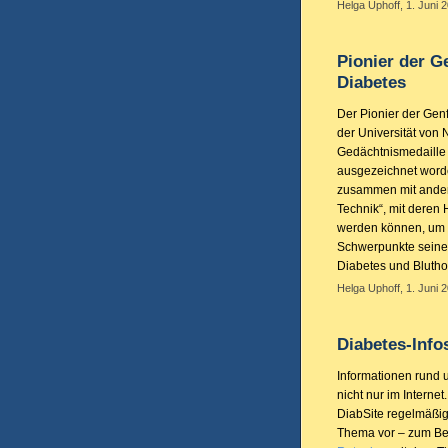
Helga Uphoff, 1. Juni 
Pionier der G
Diabetes
Der Pionier der Genf
der Universität von N
Gedächtnismedaille d
ausgezeichnet worde
zusammen mit ander
Technik“, mit deren 
werden können, um i
Schwerpunkte seiner
Diabetes und Bluth
Helga Uphoff, 1. Juni 
Diabetes-Info
Informationen rund 
nicht nur im Internet
DiabSite regelmäßig
Thema vor – zum Bei