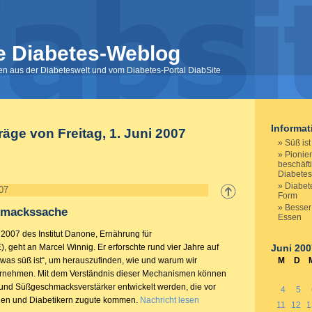
e Diabetes-Weblog
nen aus der Diabeteswelt und vom Diabetes-Portal DiabSite
Informa
räge von Freitag, 1. Juni 2007
Süß is
Pionie
beschäfti
Diabetes
Diabete
007
Form
Besser
hmackssache
Essen
 2007 des Institut Danone, Ernährung für
), geht an Marcel Winnig. Er erforschte rund vier Jahre auf
Juni 200
was süß ist“, um herauszufinden, wie und warum wir
M
D
nehmen. Mit dem Verständnis dieser Mechanismen können
und Süßgeschmacksverstärker entwickelt werden, die vor
4
5
gen und Diabetikern zugute kommen.
Nachricht lesen
11
12
1