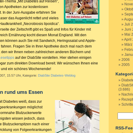
tel-Thema „Mit Diabetes auf Reisen“,
Nove
elen Apotheken zur kostenlosen
Okto
t. In der Juni-Ausgabe erfahren Sie
Sept
ser das Augenlicht rettet und vieles
Augu
 Hautkrankheit „Necrobiosis lipoidica“.
Juli 
eite der Zeitschrift gibt es Spaß und Infos für Kinder mit
Juni
Mai 
reich Ernährung kocht diesen Monat England. Mit den
April
ten können auch Sie mit Sandwich, Heringssalat und Apple-
März
ne fahren. Fragen Sie in Ihrer Apotheke doch mal nach dem
Febr
, den wir Ihnen neben zahlreichen anderen Büchern und
Janu
Lesetipps
auf der DiabSite vorstellen. Hier stehen einigen
2006
ar zum direkten Download bereit. Wir wünschen Ihnen eine
2005
re und ein schönes Wochenende!
Kategor
2007, 15.57 Uhr, Kategorie:
DiabSite Diabetes-Weblog
Diabet
DiabSi
(3.686)
n rund ums Essen
Nachri
Rezep
it Diabetes weiß, dass zur
Schritt
geerkrankungen möglichst
ormnahe Blutzuckerwerte
enigsten wissen jedoch, dass
 Blutzuckerspitzen nach einer
RSS-Fee
twicklung von Folgeerkrankungen