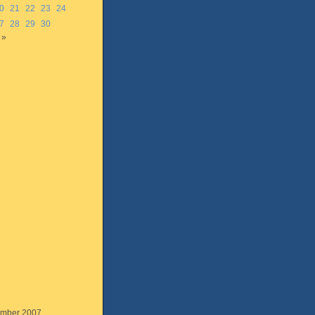
0
21
22
23
24
7
28
29
30
 »
mber 2007