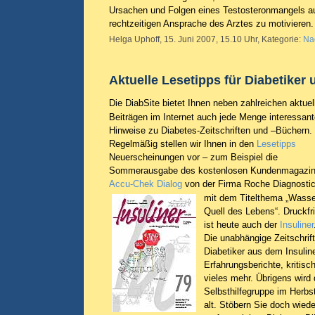
Ursachen und Folgen eines Testosteronmangels au
rechtzeitigen Ansprache des Arztes zu motivieren
Helga Uphoff, 15. Juni 2007, 15.10 Uhr, Kategorie:
Na
Aktuelle Lesetipps für Diabetiker 
Die DiabSite bietet Ihnen neben zahlreichen aktuel
Beiträgen im Internet auch jede Menge interessan
Hinweise zu Diabetes-Zeitschriften und –Büchern.
Regelmäßig stellen wir Ihnen in den
Lesetipps
Neuerscheinungen vor – zum Beispiel die
Sommerausgabe des kostenlosen Kundenmagazi
Accu-Chek Dialog
von der Firma Roche Diagnosti
mit dem Titelthema „Wasse
Quell des Lebens“. Druckfr
ist heute auch der
Insuliner
Die unabhängige Zeitschrift
Diabetiker aus dem Insuline
Erfahrungsberichte, kritis
vieles mehr. Übrigens wird
Selbsthilfegruppe im Herbs
alt. Stöbern Sie doch wiede