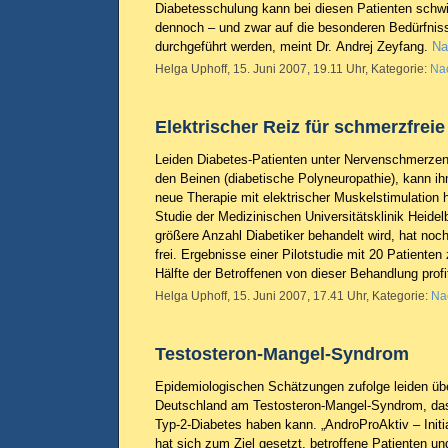
Diabetesschulung kann bei diesen Patienten schwie
dennoch – und zwar auf die besonderen Bedürfnis
durchgeführt werden, meint Dr. Andrej Zeyfang.
Na
Helga Uphoff, 15. Juni 2007, 19.11 Uhr, Kategorie:
Nac
Elektrischer Reiz für schmerzfrei
Leiden Diabetes-Patienten unter Nervenschmerzen
den Beinen (diabetische Polyneuropathie), kann i
neue Therapie mit elektrischer Muskelstimulation h
Studie der Medizinischen Universitätsklinik Heide
größere Anzahl Diabetiker behandelt wird, hat noch
frei. Ergebnisse einer Pilotstudie mit 20 Patienten
Hälfte der Betroffenen von dieser Behandlung profi
Helga Uphoff, 15. Juni 2007, 17.41 Uhr, Kategorie:
Na
Testosteron-Mangel-Syndrom
Epidemiologischen Schätzungen zufolge leiden übe
Deutschland am Testosteron-Mangel-Syndrom, da
Typ-2-Diabetes haben kann. „AndroProAktiv – Init
hat sich zum Ziel gesetzt, betroffene Patienten un