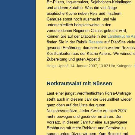
Err-Pilzen, Ingwerpulver, Sojabohnen-Keimlingen
und anderen Zutaten. Was die vielfältige
asiatische Küche neben Reis und frischem
Gemüse sonst noch ausmacht, und wie
unterschiedlich beispielsweise in den
verschiedenen Regionen Chinas gekocht wird,
können Sie auf der DiabSite in der
Länderküche As
finden Sie in der Rubrik
Rezepte
auf DiabSite viele
gesunde Ernährung, darunter auch weitere Rezeptv
Köstlichkeiten aus der Küche Asiens. Wir wünschen
Zubereitung und guten Appetit!
Helga Uphoff, 14. Januar 2007, 13.02 Uhr, Kategorie:
Rotkrautsalat mit Nüssen
Laut einer jüngst veröffentlichten Forsa-Umfrage
steht auch in diesem Jahr die Gesundheit wieder
ganz oben auf der Liste der guten
Neujahrsvorsätze. Jeder Zweite will sich 2007
mehr bewegen und gesünder ernähren. Den
Vorsatz, in diesem Jahr für eine ausgewogene
Ernährung mit mehr Rohkost und Gemüse zu
sorgen unterstützen wir gern. Zum Beispiel mit