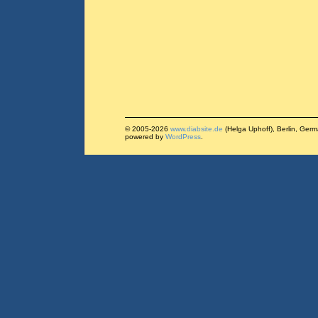
© 2005-2026
www.diabsite.de
(Helga Uphoff), Berlin, Ger
powered by
WordPress
.