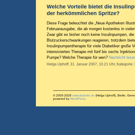
Welche Vorteile bietet die Insul
der herkömmlichen Spritze?
Diese Frage beleuchtet die „Neue Apotheken Illustri
Februarausgabe, die ab morgen kostenlos in viele
Zwar gibt es bisher noch keine Insulinpumpen, die
Blutzuckerschwankungen reagieren, trotzdem biete
Insulinpumpentherapie für viele Diabetiker große V
intensivierten Therapie mit fünf bis sechs Injektion
Pumpe? Welche Therapie für wen?
Nachricht lese
Helga Uphoff, 31. Januar 2007, 10.21 Uhr, Kategorie:
© 2005-2026
www.diabsite.de
(Helga Uphoff), Berlin, Ger
powered by
WordPress
.