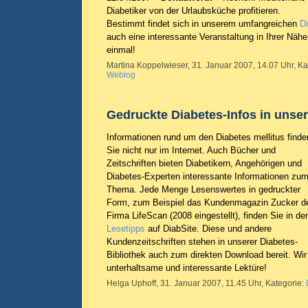
Diabetiker von der Urlaubsküche profitieren.
Bestimmt findet sich in unserem umfangreichen
D
auch eine interessante Veranstaltung in Ihrer Näh
einmal!
Martina Koppelwieser, 31. Januar 2007, 14.07 Uhr, Ka
Weblog
Gedruckte Diabetes-Infos in unse
Informationen rund um den Diabetes mellitus finde
Sie nicht nur im Internet. Auch Bücher und
Zeitschriften bieten Diabetikern, Angehörigen und
Diabetes-Experten interessante Informationen zu
Thema. Jede Menge Lesenswertes in gedruckter
Form, zum Beispiel das Kundenmagazin Zucker d
Firma LifeScan (2008 eingestellt), finden Sie in de
Lesetipps
auf DiabSite. Diese und andere
Kundenzeitschriften stehen in unserer Diabetes-
Bibliothek auch zum direkten Download bereit. Wi
unterhaltsame und interessante Lektüre!
Helga Uphoff, 31. Januar 2007, 11.45 Uhr, Kategorie: