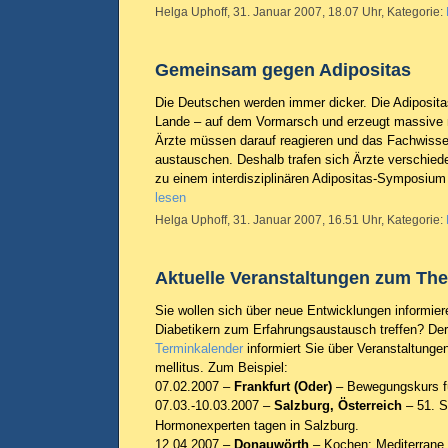
Helga Uphoff, 31. Januar 2007, 18.07 Uhr, Kategorie:
Gemeinsam gegen Adipositas
Die Deutschen werden immer dicker. Die Adipositas 
Lande – auf dem Vormarsch und erzeugt massive 
Ärzte müssen darauf reagieren und das Fachwis
austauschen. Deshalb trafen sich Ärzte verschied
zu einem interdisziplinären Adipositas-Symposium
lesen
Helga Uphoff, 31. Januar 2007, 16.51 Uhr, Kategorie:
Aktuelle Veranstaltungen zum Th
Sie wollen sich über neue Entwicklungen informie
Diabetikern zum Erfahrungsaustausch treffen? De
Terminkalender
informiert Sie über Veranstaltung
mellitus. Zum Beispiel:
07.02.2007 –
Frankfurt (Oder)
– Bewegungskurs fü
07.03.-10.03.2007 –
Salzburg, Österreich
– 51. 
Hormonexperten tagen in Salzburg.
12.04.2007 –
Donauwörth
– Kochen: Mediterrane