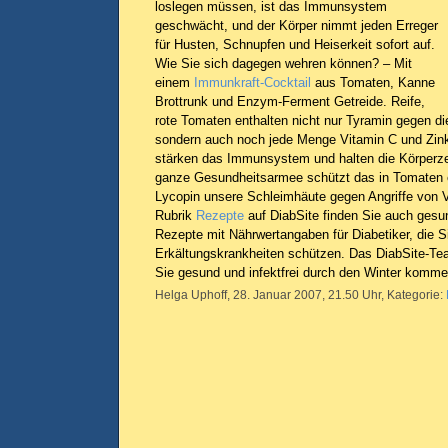
loslegen müssen, ist das Immunsystem
geschwächt, und der Körper nimmt jeden Erreger
für Husten, Schnupfen und Heiserkeit sofort auf.
Wie Sie sich dagegen wehren können? – Mit
einem
Immunkraft-Cocktail
aus Tomaten, Kanne
Brottrunk und Enzym-Ferment Getreide. Reife,
rote Tomaten enthalten nicht nur Tyramin gegen di
sondern auch noch jede Menge Vitamin C und Zink.
stärken das Immunsystem und halten die Körperzel
ganze Gesundheitsarmee schützt das in Tomaten e
Lycopin unsere Schleimhäute gegen Angriffe von Vi
Rubrik
Rezepte
auf DiabSite finden Sie auch gesu
Rezepte mit Nährwertangaben für Diabetiker, die Si
Erkältungskrankheiten schützen. Das DiabSite-Te
Sie gesund und infektfrei durch den Winter komme
Helga Uphoff, 28. Januar 2007, 21.50 Uhr, Kategorie: