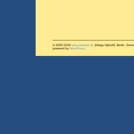
© 2005-2026
www.diabsite.de
(Helga Uphoff), Berlin, Ger
powered by
WordPress
.