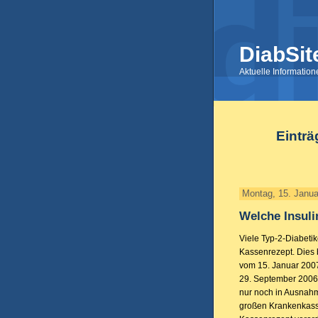
DiabSit
Aktuelle Informatio
Einträ
Montag, 15. Janua
Welche Insuli
Viele Typ-2-Diabetik
Kassenrezept. Dies b
vom 15. Januar 200
29. September 2006 
nur noch in Ausnahm
großen Krankenkasse