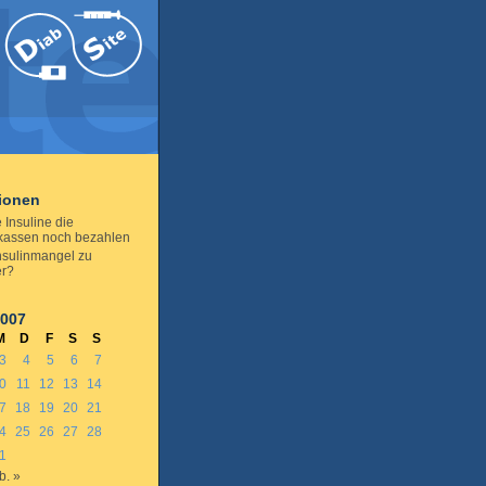
tionen
 Insuline die
kassen noch bezahlen
Insulinmangel zu
er?
2007
M
D
F
S
S
3
4
5
6
7
0
11
12
13
14
7
18
19
20
21
4
25
26
27
28
1
b. »