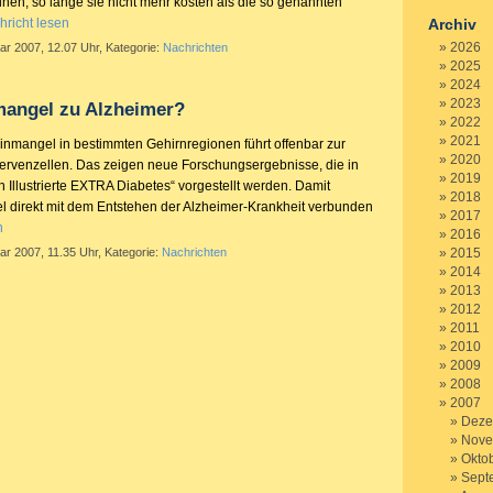
nen, so lange sie nicht mehr kosten als die so genannten
hricht lesen
Archiv
2026
ar 2007, 12.07 Uhr, Kategorie:
Nachrichten
2025
2024
2023
mangel zu Alzheimer?
2022
2021
linmangel in bestimmten Gehirnregionen führt offenbar zur
2020
rvenzellen. Das zeigen neue Forschungsergebnisse, die in
2019
 Illustrierte EXTRA Diabetes“ vorgestellt werden. Damit
2018
l direkt mit dem Entstehen der Alzheimer-Krankheit verbunden
2017
n
2016
ar 2007, 11.35 Uhr, Kategorie:
Nachrichten
2015
2014
2013
2012
2011
2010
2009
2008
2007
Deze
Nove
Okto
Sept