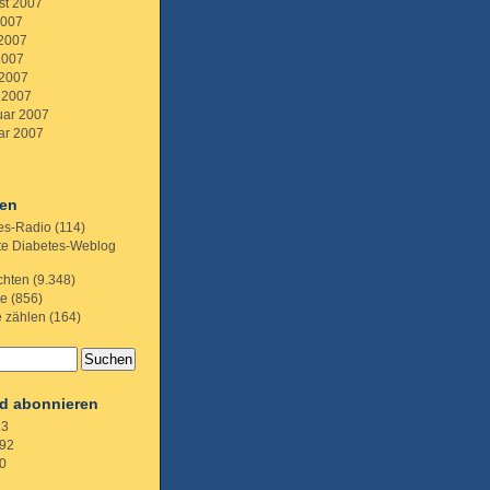
st 2007
2007
 2007
2007
 2007
 2007
uar 2007
ar 2007
ien
es-Radio
(114)
te Diabetes-Weblog
chten
(9.348)
te
(856)
e zählen
(164)
d abonnieren
.3
92
0