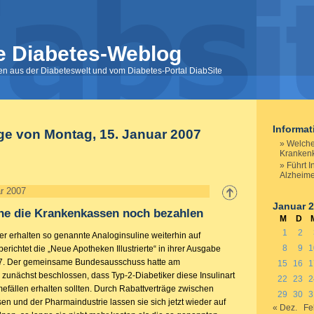
e Diabetes-Weblog
nen aus der Diabeteswelt und vom Diabetes-Portal DiabSite
Informa
ge von Montag, 15. Januar 2007
Welche
Kranken
Führt 
Alzheim
r 2007
Januar 
ne die Krankenkassen noch bezahlen
M
D
1
2
er erhalten so genannte Analoginsuline weiterhin auf
8
9
1
erichtet die „Neue Apotheken Illustrierte“ in ihrer Ausgabe
7. Der gemeinsame Bundesausschuss hatte am
15
16
1
zunächst beschlossen, dass Typ-2-Diabetiker diese Insulinart
22
23
2
efällen erhalten sollten. Durch Rabattverträge zwischen
29
30
3
n und der Pharmaindustrie lassen sie sich jetzt wieder auf
« Dez.
Fe