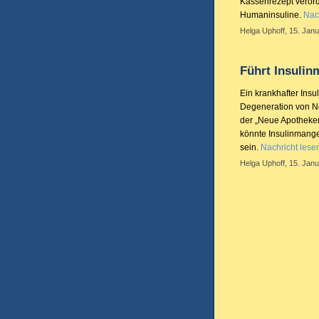
Kassenrezept verord
Humaninsuline.
Nac
Helga Uphoff, 15. Janu
Führt Insulin
Ein krankhafter Insu
Degeneration von Ne
der „Neue Apotheken
könnte Insulinmange
sein.
Nachricht lese
Helga Uphoff, 15. Janu