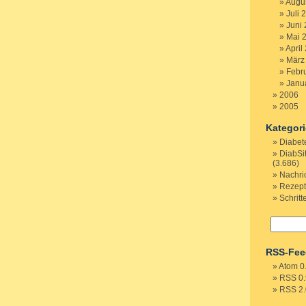
Augu
Juli 
Juni
Mai 
April
März
Febr
Janu
2006
2005
Kategor
Diabet
DiabSi
(3.686)
Nachri
Rezep
Schritt
RSS-Fee
Atom 0
RSS 0.
RSS 2.