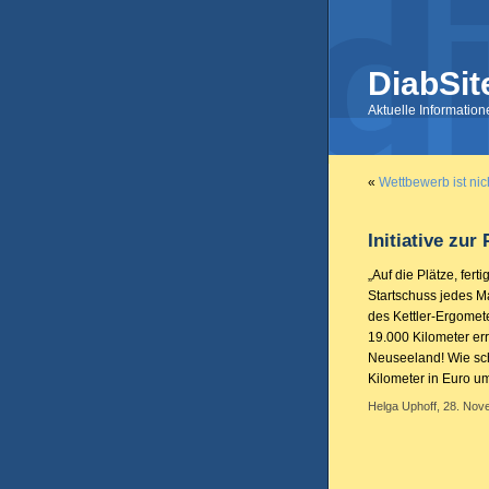
DiabSit
Aktuelle Informatio
«
Wettbewerb ist nich
Initiative zu
„Auf die Plätze, fert
Startschuss jedes M
des Kettler-Ergomet
19.000 Kilometer err
Neuseeland! Wie sch
Kilometer in Euro um
Helga Uphoff, 28. Nov