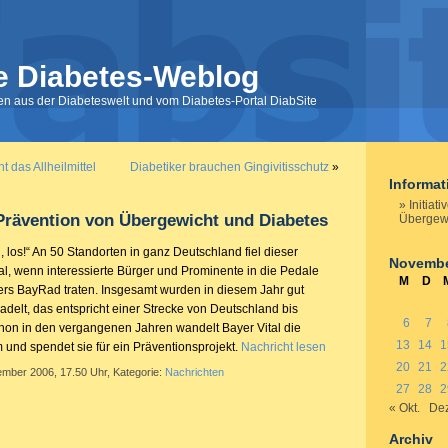
e Diabetes-Weblog
nen aus der Diabeteswelt und vom Diabetes-Portal DiabSite
t das Allheilmittel
Diabetiker brauchen Gingivitisschutz
»
Informa
Initiat
r Prävention von Übergewicht und Diabetes
Übergewi
ig, los!“ An 50 Standorten in ganz Deutschland fiel dieser
Novembe
al, wenn interessierte Bürger und Prominente in die Pedale
M
D
ers BayRad traten. Insgesamt wurden in diesem Jahr gut
adelt, das entspricht einer Strecke von Deutschland bis
6
7
on in den vergangenen Jahren wandelt Bayer Vital die
13
14
1
 und spendet sie für ein Präventionsprojekt.
Nachricht lesen
20
21
2
ember 2006, 17.50 Uhr, Kategorie:
Nachrichten
27
28
2
« Okt.
Dez
Archiv