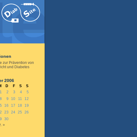
tionen
ive zur Prävention von
cht und Diabetes
r 2006
M
D
F
S
S
1
2
3
4
5
8
9
10
11
12
5
16
17
18
19
2
23
24
25
26
9
30
. »