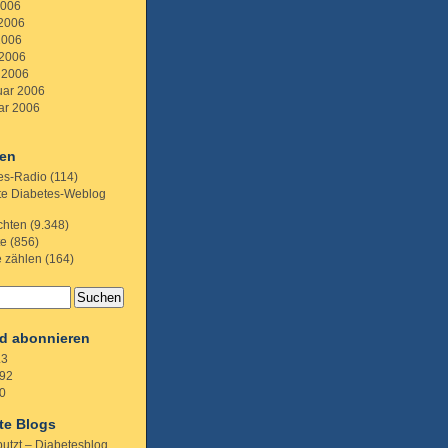
2006
 2006
2006
 2006
 2006
uar 2006
ar 2006
ien
es-Radio
(114)
te Diabetes-Weblog
chten
(9.348)
te
(856)
e zählen
(164)
d abonnieren
.3
92
0
te Blogs
putzt – Diabetesblog