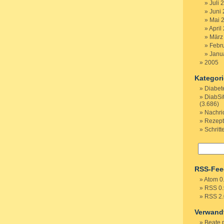
Juli 
Juni
Mai 
April
März
Febr
Janu
2005
Kategor
Diabet
DiabSi
(3.686)
Nachri
Rezep
Schritt
RSS-Fee
Atom 0
RSS 0.
RSS 2.
Verwand
Beate 