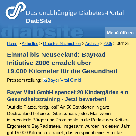
Das unabhängige Diabetes-Portal
DiabSite
Menü öffnen
Home
>
Aktuelles
>
Diabetes-Nachrichten
>
Archive
>
2006
> 061128
Einmal bis Neuseeland: BayRad
Initiative 2006 erradelt über
19.000 Kilometer für die Gesundheit
Pressemitteilung:
Bayer Vital GmbH
Bayer Vital GmbH spendet 20 Kindergärten ein
Gesundheitstraining - Jetzt bewerben!
"Auf die Plätze, fertig, los!" An 50 Standorten in ganz
Deutschland fiel dieser Startschuss jedes Mal, wenn
interessierte Bürger und Prominente in die Pedale des Kettler-
Ergometers BayRad traten. Insgesamt wurden in diesem Jahr
gut 19.000 Kilometer erradelt, das entspricht einer Strecke