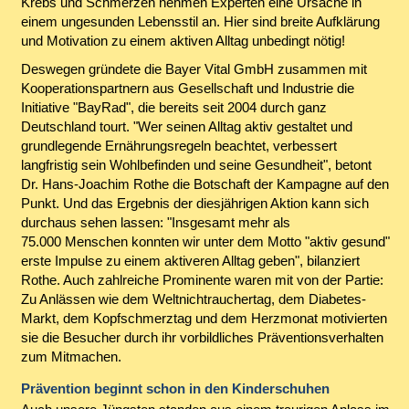
Krebs und Schmerzen nehmen Experten eine Ursache in
einem ungesunden Lebensstil an. Hier sind breite Aufklärung
und Motivation zu einem aktiven Alltag unbedingt nötig!
Deswegen gründete die Bayer Vital GmbH zusammen mit
Kooperationspartnern aus Gesellschaft und Industrie die
Initiative "BayRad", die bereits seit 2004 durch ganz
Deutschland tourt. "Wer seinen Alltag aktiv gestaltet und
grundlegende Ernährungsregeln beachtet, verbessert
langfristig sein Wohlbefinden und seine Gesundheit", betont
Dr. Hans-Joachim Rothe die Botschaft der Kampagne auf den
Punkt. Und das Ergebnis der diesjährigen Aktion kann sich
durchaus sehen lassen: "Insgesamt mehr als
75.000 Menschen konnten wir unter dem Motto "aktiv gesund"
erste Impulse zu einem aktiveren Alltag geben", bilanziert
Rothe. Auch zahlreiche Prominente waren mit von der Partie:
Zu Anlässen wie dem Weltnichtrauchertag, dem Diabetes-
Markt, dem Kopfschmerztag und dem Herzmonat motivierten
sie die Besucher durch ihr vorbildliches Präventionsverhalten
zum Mitmachen.
Prävention beginnt schon in den Kinderschuhen