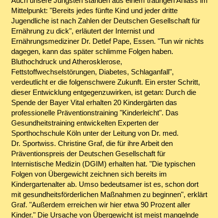
Auch unsere Jüngsten standen aus einem traurigen Anlass im
Mittelpunkt: "Bereits jedes fünfte Kind und jeder dritte
Jugendliche ist nach Zahlen der Deutschen Gesellschaft für
Ernährung zu dick", erläutert der Internist und
Ernährungsmediziner Dr. Detlef Pape, Essen. "Tun wir nichts
dagegen, kann das später schlimme Folgen haben.
Bluthochdruck und Atherosklerose,
Fettstoffwechselstörungen, Diabetes, Schlaganfall",
verdeutlicht er die folgenschwere Zukunft. Ein erster Schritt,
dieser Entwicklung entgegenzuwirken, ist getan: Durch die
Spende der Bayer Vital erhalten 20 Kindergärten das
professionelle Präventionstraining "Kinderleicht". Das
Gesundheitstraining entwickelten Experten der
Sporthochschule Köln unter der Leitung von Dr. med.
Dr. Sportwiss. Christine Graf, die für ihre Arbeit den
Präventionspreis der Deutschen Gesellschaft für
Internistische Medizin (DGIM) erhalten hat. "Die typischen
Folgen von Übergewicht zeichnen sich bereits im
Kindergartenalter ab. Umso bedeutsamer ist es, schon dort
mit gesundheitsförderlichen Maßnahmen zu beginnen", erklärt
Graf. "Außerdem erreichen wir hier etwa 90 Prozent aller
Kinder." Die Ursache von Übergewicht ist meist mangelnde