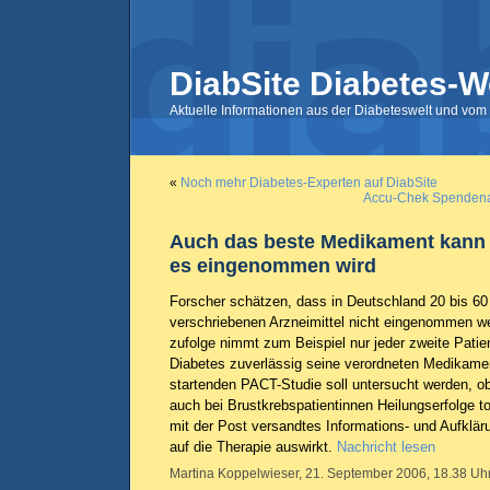
DiabSite Diabetes-W
Aktuelle Informationen aus der Diabeteswelt und vom 
«
Noch mehr Diabetes-Experten auf DiabSite
Accu-Chek Spendena
Auch das beste Medikament kann 
es eingenommen wird
Forscher schätzen, dass in Deutschland 20 bis 60 
verschriebenen Arzneimittel nicht eingenommen 
zufolge nimmt zum Beispiel nur jeder zweite Patie
Diabetes zuverlässig seine verordneten Medikamen
startenden PACT-Studie soll untersucht werden, o
auch bei Brustkrebspatientinnen Heilungserfolge to
mit der Post versandtes Informations- und Aufkläru
auf die Therapie auswirkt.
Nachricht lesen
Martina Koppelwieser, 21. September 2006, 18.38 Uhr