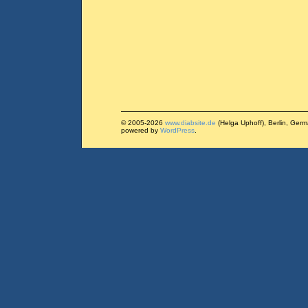
© 2005-2026
www.diabsite.de
(Helga Uphoff), Berlin, Ger
powered by
WordPress
.