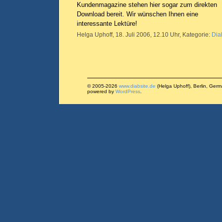
Kundenmagazine stehen hier sogar zum direkten
Download
bereit. Wir wünschen Ihnen eine
interessante Lektüre!
Helga Uphoff, 18. Juli 2006, 12.10 Uhr, Kategorie:
Dia
© 2005-2026
www.diabsite.de
(Helga Uphoff), Berlin, Ger
powered by
WordPress
.