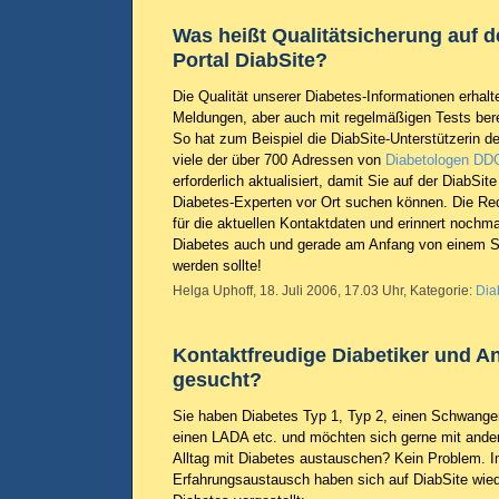
Was heißt Qualitätsicherung auf 
Portal DiabSite?
Die Qualität unserer Diabetes-Informationen erhalt
Meldungen, aber auch mit regelmäßigen Tests bere
So hat zum Beispiel die DiabSite-Unterstützerin 
viele der über 700 Adressen von
Diabetologen DD
erforderlich aktualisiert, damit Sie auf der DiabSit
Diabetes-Experten vor Ort suchen können. Die Red
für die aktuellen Kontaktdaten und erinnert nochm
Diabetes auch und gerade am Anfang von einem Sp
werden sollte!
Helga Uphoff, 18. Juli 2006, 17.03 Uhr, Kategorie:
Dia
Kontaktfreudige Diabetiker und A
gesucht?
Sie haben Diabetes Typ 1, Typ 2, einen Schwange
einen LADA etc. und möchten sich gerne mit ander
Alltag mit Diabetes austauschen? Kein Problem. 
Erfahrungsaustausch haben sich auf DiabSite wie