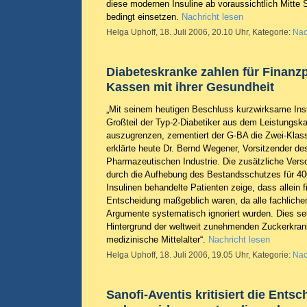
diese modernen Insuline ab voraussichtlich Mitte
bedingt einsetzen.
Nachricht lesen
Helga Uphoff, 18. Juli 2006, 20.10 Uhr, Kategorie:
Nac
Diabeteskranke zahlen für Finanz
Kassen mit ihrer Gesundheit
„Mit seinem heutigen Beschluss kurzwirksame Insu
Großteil der Typ-2-Diabetiker aus dem Leistungsk
auszugrenzen, zementiert der G-BA die Zwei-Klasse
erklärte heute Dr. Bernd Wegener, Vorsitzender d
Pharmazeutischen Industrie. Die zusätzliche Ver
durch die Aufhebung des Bestandsschutzes für 4
Insulinen behandelte Patienten zeige, dass allein fi
Entscheidung maßgeblich waren, da alle fachliche
Argumente systematisch ignoriert wurden. Dies se
Hintergrund der weltweit zunehmenden Zuckerkrankh
medizinische Mittelalter“.
Nachricht lesen
Helga Uphoff, 18. Juli 2006, 19.05 Uhr, Kategorie:
Nac
Sanofi-Aventis kritisiert die Ent