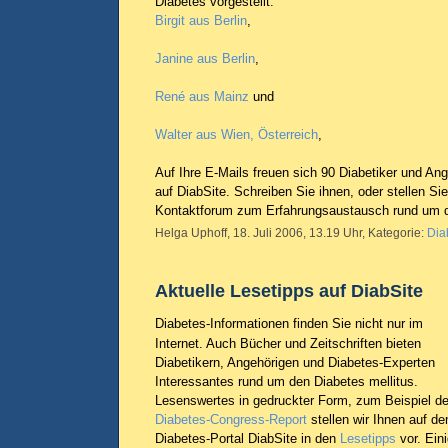
Diabetes vorgestellt:
Birgit aus Berlin
,
Janine aus Berlin
,
René aus Mainz
und
Walter aus Wien, Österreich
,
Auf Ihre E-Mails freuen sich 90 Diabetiker und An
auf DiabSite. Schreiben Sie ihnen, oder stellen Si
Kontaktforum zum Erfahrungsaustausch rund um d
Helga Uphoff, 18. Juli 2006, 13.19 Uhr, Kategorie:
Dia
Aktuelle Lesetipps auf DiabSite
Diabetes-Informationen finden Sie nicht nur im
Internet. Auch Bücher und Zeitschriften bieten
Diabetikern, Angehörigen und Diabetes-Experten
Interessantes rund um den Diabetes mellitus.
Lesenswertes in gedruckter Form, zum Beispiel d
Diabetes-Congress-Report
stellen wir Ihnen auf d
Diabetes-Portal DiabSite in den
Lesetipps
vor. Ein