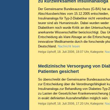
zu kurzwirksamen Insulinanaloga
Der Gemeinsame Bundesausschuss (G-BA) hat au
Abschlussberichtes vom 15.12.2005 entschieden,
Insulinanaloga für Typ-2-Diabetiker nicht verordnu
teurer sind als Humaninsulin. Dabei wurden wede
Diabetikern noch wurde Kritik an den Untersuchu
anerkannte Wissenschaftler berücksichtigt. Das U
Entscheidung als klare Absage an die Erforschun
innovativer Medikamente durch die forschende pha
Deutschland.
Nachricht lesen
Helga Uphoff, 18. Juli 2006, 18.07 Uhr, Kategorie:
Nac
Medizinische Versorgung von Diab
Patienten gesichert
So überschreibt der Gemeinsame Bundesausschuss
zur Entscheidung über die Verordnungsfähigkeit k
Insulinanaloga zur Behandlung von Diabetes-Typ-2
zu Lasten der Gesetzlichen Krankenversicherung (
in exakt definierten Ausnahmefällen möglich sein.
Helga Uphoff, 18. Juli 2006, 17.20 Uhr, Kategorie:
Nac